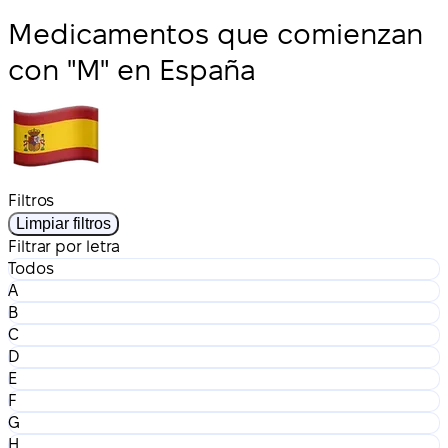
Medicamentos que comienzan
con "M" en España
Filtros
Limpiar filtros
Filtrar por letra
Todos
A
B
C
D
E
F
G
H