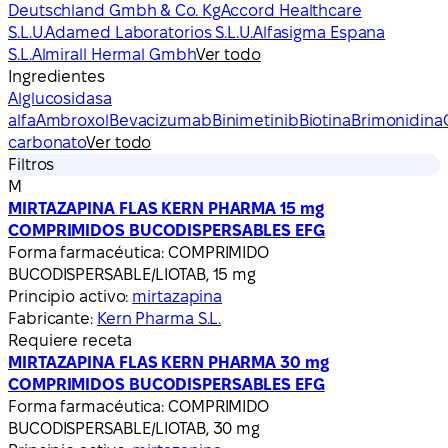
Deutschland Gmbh & Co. Kg
Accord Healthcare
S.L.U.
Adamed Laboratorios S.L.U.
Alfasigma Espana
S.L.
Almirall Hermal Gmbh
Ver todo
Ingredientes
Alglucosidasa
alfa
Ambroxol
Bevacizumab
Binimetinib
Biotina
Brimonidina
carbonato
Ver todo
Filtros
M
MIRTAZAPINA FLAS KERN PHARMA 15 mg
COMPRIMIDOS BUCODISPERSABLES EFG
Forma farmacéutica:
COMPRIMIDO
BUCODISPERSABLE/LIOTAB, 15 mg
Principio activo:
mirtazapina
Fabricante:
Kern Pharma S.L.
Requiere receta
MIRTAZAPINA FLAS KERN PHARMA 30 mg
COMPRIMIDOS BUCODISPERSABLES EFG
Forma farmacéutica:
COMPRIMIDO
BUCODISPERSABLE/LIOTAB, 30 mg