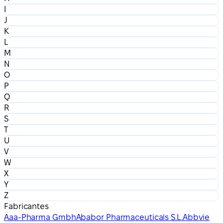
I
J
K
L
M
N
O
P
Q
R
S
T
U
V
W
X
Y
Z
Fabricantes
Aaa-Pharma Gmbh
Ababor Pharmaceuticals S.L.
Abbvie