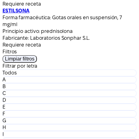
Requiere receta
ESTILSONA
Forma farmacéutica:
Gotas orales en suspensión, 7
mg/ml
Principio activo:
prednisolona
Fabricante:
Laboratorios Sonphar S.L.
Requiere receta
Filtros
Limpiar filtros
Filtrar por letra
Todos
A
B
C
D
E
F
G
H
I