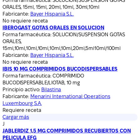
Forma farmacéutica:
SOLUCION/SUSPENSION GOTAS
ORALES, 15ml, 15ml, 20ml, 10ml, 30ml,10ml
Fabricante:
Bayer Hispania S.L.
No requiere receta
IBEROGAST GOTAS ORALES EN SOLUCION
Forma farmacéutica:
SOLUCION/SUSPENSION GOTAS
ORALES,
15ml,10ml,10ml,10ml,10ml,10ml,20ml,5ml10ml/100ml
Fabricante:
Bayer Hispania S.L.
No requiere receta
IBIS 10 MG COMPRIMIDOS BUCODISPERSABLES
Forma farmacéutica:
COMPRIMIDO
BUCODISPERSABLE/LIOTAB, 10 mg
Principio activo:
Bilastina
Fabricante:
Menarini International Operations
Luxembourg S.A.
Requiere receta
Cargar más
J
JABLERDIZ 1,5 MG COMPRIMIDOS RECUBIERTOS CON
PELICULA EFG