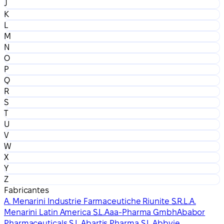
J
K
L
M
N
O
P
Q
R
S
T
U
V
W
X
Y
Z
Fabricantes
A. Menarini Industrie Farmaceutiche Riunite S.R.L.
A.
Menarini Latin America S.L.
Aaa-Pharma Gmbh
Ababor
Pharmaceuticals S.L.
Abartis Pharma S.L.
Abbvie