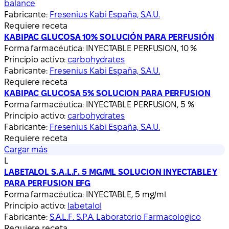
balance
Fabricante:
Fresenius Kabi España, S.A.U.
Requiere receta
KABIPAC GLUCOSA 10% SOLUCIÓN PARA PERFUSIÓN
Forma farmacéutica:
INYECTABLE PERFUSION, 10 %
Principio activo:
carbohydrates
Fabricante:
Fresenius Kabi España, S.A.U.
Requiere receta
KABIPAC GLUCOSA 5% SOLUCION PARA PERFUSION
Forma farmacéutica:
INYECTABLE PERFUSION, 5 %
Principio activo:
carbohydrates
Fabricante:
Fresenius Kabi España, S.A.U.
Requiere receta
Cargar más
L
LABETALOL S.A.L.F. 5 MG/ML SOLUCION INYECTABLE Y
PARA PERFUSION EFG
Forma farmacéutica:
INYECTABLE, 5 mg/ml
Principio activo:
labetalol
Fabricante:
S.A.L.F. S.P.A. Laboratorio Farmacologico
Requiere receta