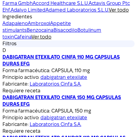
Farma Gmbh
Accord Healthcare S.L.U.
Actavis Group Ptc
Ehf.
Adalvo Limited
Adamed Laboratorios S.L.U.
Ver todo
Ingredientes
Adapaleno
Ambroxol
Appetite
stimulants
Benzocaina
Bisacodilo
Botulinum
toxin
Cafeina
Ver todo
Filtros
D
DABIGATRAN ETEXILATO CINFA 110 MG CAPSULAS
DURAS EFG
Forma farmacéutica:
CAPSULA, 110 mg
Principio activo:
dabigatran etexilate
Fabricante:
Laboratorios Cinfa S.A.
Requiere receta
DABIGATRAN ETEXILATO CINFA 150 MG CAPSULAS
DURAS EFG
Forma farmacéutica:
CAPSULA, 150 mg
Principio activo:
dabigatran etexilate
Fabricante:
Laboratorios Cinfa S.A.
Requiere receta