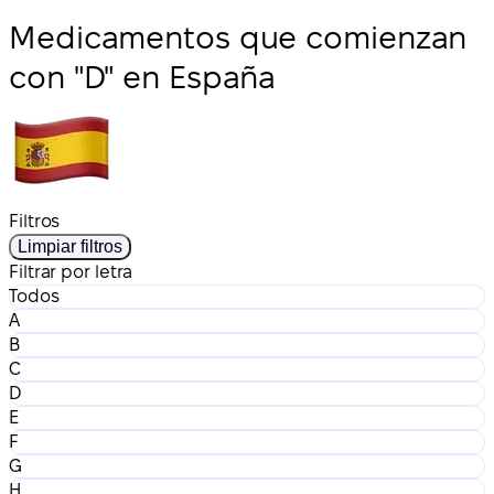
Medicamentos que comienzan
con "D" en España
Filtros
Limpiar filtros
Filtrar por letra
Todos
A
B
C
D
E
F
G
H