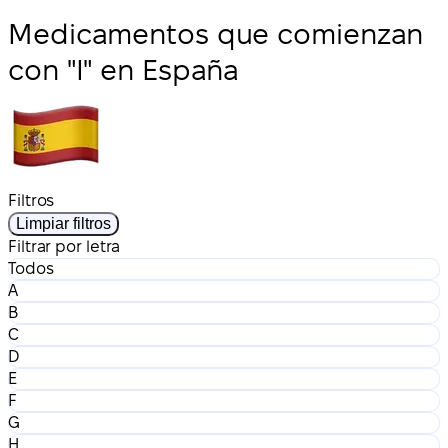
Medicamentos que comienzan
con "I" en España
Filtros
Limpiar filtros
Filtrar por letra
Todos
A
B
C
D
E
F
G
H