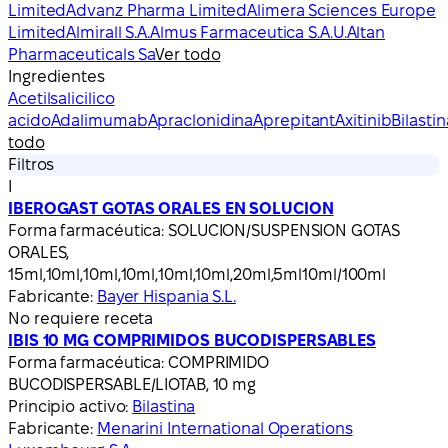
Limited
Advanz Pharma Limited
Alimera Sciences Europe
Limited
Almirall S.A.
Almus Farmaceutica S.A.U.
Altan
Pharmaceuticals Sa
Ver todo
Ingredientes
Acetilsalicilico
acido
Adalimumab
Apraclonidina
Aprepitant
Axitinib
Bilastin
todo
Filtros
I
IBEROGAST GOTAS ORALES EN SOLUCION
Forma farmacéutica:
SOLUCION/SUSPENSION GOTAS
ORALES,
15ml,10ml,10ml,10ml,10ml,10ml,20ml,5ml10ml/100ml
Fabricante:
Bayer Hispania S.L.
No requiere receta
IBIS 10 MG COMPRIMIDOS BUCODISPERSABLES
Forma farmacéutica:
COMPRIMIDO
BUCODISPERSABLE/LIOTAB, 10 mg
Principio activo:
Bilastina
Fabricante:
Menarini International Operations