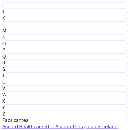
I
J
K
L
M
N
O
P
Q
R
S
T
U
V
W
X
Y
Z
Fabricantes
Accord Healthcare S.L.U.
Acorda Therapeutics Ireland