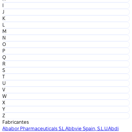
I
J
K
L
M
N
O
P
Q
R
S
T
U
V
W
X
Y
Z
Fabricantes
Ababor Pharmaceuticals S.L.
Abbvie Spain, S.L.U.
Abdi