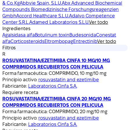
& Co. Kg
Abbvie Spain, S.L.U.
Abx Advanced Biochemical
Compounds Biomedizinische Forschungsreagenzien
Gmbh
Accord Healthcare S.L.U.
Adalvo Competence
Center S.R.L.
Adamed Laboratorios S.L.U.
Ver todo
Ingredientes
Agalsidasa alfa
Botulinum toxin
Budesonida
Conestat
alfa
Corticosteroids
Eltrombopag
Entrectinib
Ver todo
Filtros
R
ROSUVASTATINA/EZETIMIBA CINFA 10 MG/10 MG
COMPRIMIDOS RECUBIERTOS CON PELICULA
Forma farmacéutica:
COMPRIMIDO, 10 mg/10 mg
Principio activo:
rosuvastatin and ezetimibe
Fabricante:
Laboratorios Cinfa S.A.
Requiere receta
ROSUVASTATINA/EZETIMIBA CINFA 20 MG/10 MG
COMPRIMIDOS RECUBIERTOS CON PELICULA
Forma farmacéutica:
COMPRIMIDO, 20 mg/10 mg
Principio activo:
rosuvastatin and ezetimibe
Fabricante:
Laboratorios Cinfa S.A.