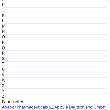
I
J
K
L
M
N
O
P
Q
R
S
T
U
V
W
X
Y
Z
Fabricantes
Ababor Pharmaceuticals S.L.
Abbvie Deutschland Gmbh