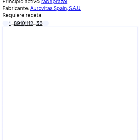
Principio activo:
rabeprazol
Fabricante:
Aurovitas Spain, S.A.U.
Requiere receta
1
…
8
9
10
11
12
…
36