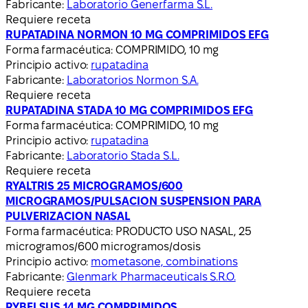
Fabricante:
Laboratorio Generfarma S.L.
Requiere receta
RUPATADINA NORMON 10 MG COMPRIMIDOS EFG
Forma farmacéutica:
COMPRIMIDO, 10 mg
Principio activo:
rupatadina
Fabricante:
Laboratorios Normon S.A.
Requiere receta
RUPATADINA STADA 10 MG COMPRIMIDOS EFG
Forma farmacéutica:
COMPRIMIDO, 10 mg
Principio activo:
rupatadina
Fabricante:
Laboratorio Stada S.L.
Requiere receta
RYALTRIS 25 MICROGRAMOS/600
MICROGRAMOS/PULSACION SUSPENSION PARA
PULVERIZACION NASAL
Forma farmacéutica:
PRODUCTO USO NASAL, 25
microgramos/600 microgramos/dosis
Principio activo:
mometasone, combinations
Fabricante:
Glenmark Pharmaceuticals S.R.O.
Requiere receta
RYBELSUS 14 MG COMPRIMIDOS