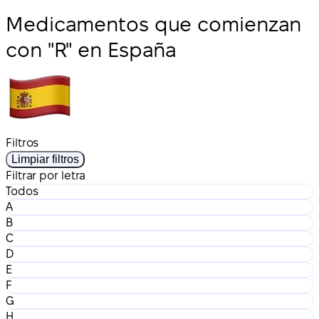
Medicamentos que comienzan
con "R" en España
Filtros
Limpiar filtros
Filtrar por letra
Todos
A
B
C
D
E
F
G
H