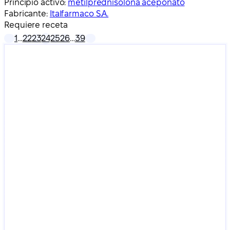
Principio activo:
metilprednisolona aceponato
Fabricante:
Italfarmaco S.A.
Requiere receta
1
…
22
23
24
25
26
…
39