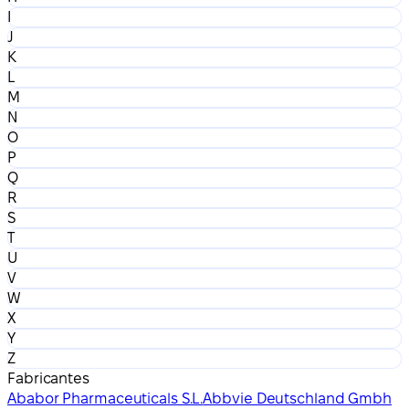
I
J
K
L
M
N
O
P
Q
R
S
T
U
V
W
X
Y
Z
Fabricantes
Ababor Pharmaceuticals S.L.
Abbvie Deutschland Gmbh