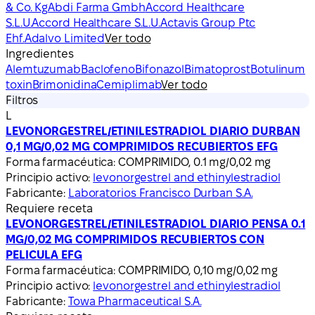
& Co. Kg
Abdi Farma Gmbh
Accord Healthcare
S.L.U.
Accord Healthcare S.L.U.
Actavis Group Ptc
Ehf.
Adalvo Limited
Ver todo
Ingredientes
Alemtuzumab
Baclofeno
Bifonazol
Bimatoprost
Botulinum
toxin
Brimonidina
Cemiplimab
Ver todo
Filtros
L
LEVONORGESTREL/ETINILESTRADIOL DIARIO DURBAN
0,1 MG/0,02 MG COMPRIMIDOS RECUBIERTOS EFG
Forma farmacéutica:
COMPRIMIDO, 0.1 mg/0,02 mg
Principio activo:
levonorgestrel and ethinylestradiol
Fabricante:
Laboratorios Francisco Durban S.A.
Requiere receta
LEVONORGESTREL/ETINILESTRADIOL DIARIO PENSA 0.1
MG/0,02 MG COMPRIMIDOS RECUBIERTOS CON
PELICULA EFG
Forma farmacéutica:
COMPRIMIDO, 0,10 mg/0,02 mg
Principio activo:
levonorgestrel and ethinylestradiol
Fabricante:
Towa Pharmaceutical S.A.