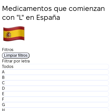
Medicamentos que comienzan
con "L" en España
Filtros
Limpiar filtros
Filtrar por letra
Todos
A
B
C
D
E
F
G
H