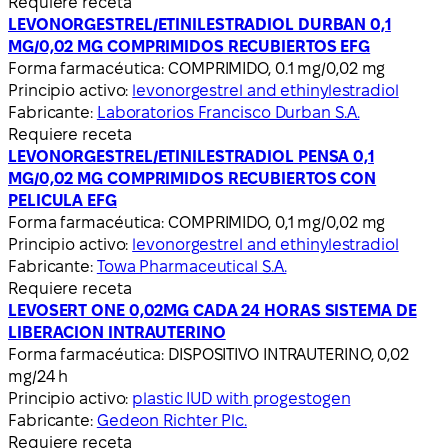
Requiere receta
LEVONORGESTREL/ETINILESTRADIOL DURBAN 0,1
MG/0,02 MG COMPRIMIDOS RECUBIERTOS EFG
Forma farmacéutica:
COMPRIMIDO, 0.1 mg/0,02 mg
Principio activo:
levonorgestrel and ethinylestradiol
Fabricante:
Laboratorios Francisco Durban S.A.
Requiere receta
LEVONORGESTREL/ETINILESTRADIOL PENSA 0,1
MG/0,02 MG COMPRIMIDOS RECUBIERTOS CON
PELICULA EFG
Forma farmacéutica:
COMPRIMIDO, 0,1 mg/0,02 mg
Principio activo:
levonorgestrel and ethinylestradiol
Fabricante:
Towa Pharmaceutical S.A.
Requiere receta
LEVOSERT ONE 0,02MG CADA 24 HORAS SISTEMA DE
LIBERACION INTRAUTERINO
Forma farmacéutica:
DISPOSITIVO INTRAUTERINO, 0,02
mg/24 h
Principio activo:
plastic IUD with progestogen
Fabricante:
Gedeon Richter Plc.
Requiere receta