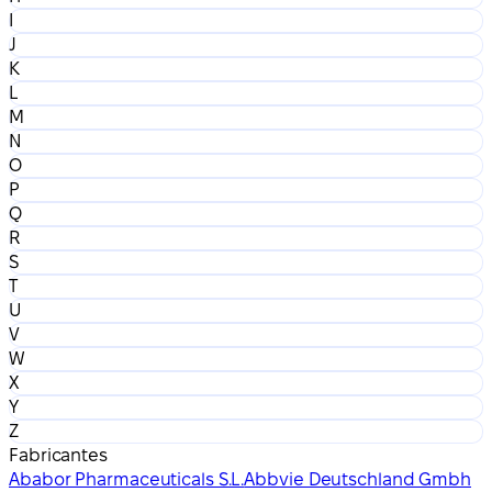
I
J
K
L
M
N
O
P
Q
R
S
T
U
V
W
X
Y
Z
Fabricantes
Ababor Pharmaceuticals S.L.
Abbvie Deutschland Gmbh