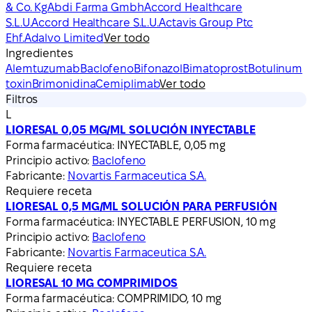
& Co. Kg
Abdi Farma Gmbh
Accord Healthcare
S.L.U.
Accord Healthcare S.L.U.
Actavis Group Ptc
Ehf.
Adalvo Limited
Ver todo
Ingredientes
Alemtuzumab
Baclofeno
Bifonazol
Bimatoprost
Botulinum
toxin
Brimonidina
Cemiplimab
Ver todo
Filtros
L
LIORESAL 0,05 MG/ML SOLUCIÓN INYECTABLE
Forma farmacéutica:
INYECTABLE, 0,05 mg
Principio activo:
Baclofeno
Fabricante:
Novartis Farmaceutica S.A.
Requiere receta
LIORESAL 0,5 MG/ML SOLUCIÓN PARA PERFUSIÓN
Forma farmacéutica:
INYECTABLE PERFUSION, 10 mg
Principio activo:
Baclofeno
Fabricante:
Novartis Farmaceutica S.A.
Requiere receta
LIORESAL 10 MG COMPRIMIDOS
Forma farmacéutica:
COMPRIMIDO, 10 mg