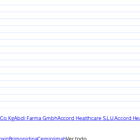
Co. Kg
Abdi Farma Gmbh
Accord Healthcare S.L.U.
Accord Hea
oxin
Brimonidina
Cemiplimab
Ver todo