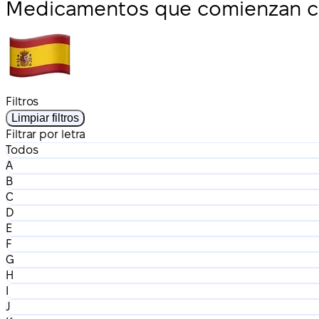
Medicamentos que comienzan co
Filtros
Limpiar filtros
Filtrar por letra
Todos
A
B
C
D
E
F
G
H
I
J