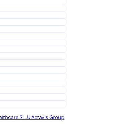
lthcare S.L.U.
Actavis Group