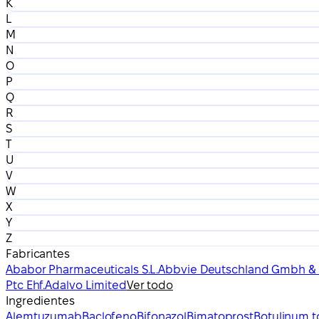
K
L
M
N
O
P
Q
R
S
T
U
V
W
X
Y
Z
Fabricantes
Ababor Pharmaceuticals S.L.
Abbvie Deutschland Gmbh & 
Ptc Ehf.
Adalvo Limited
Ver todo
Ingredientes
Alemtuzumab
Baclofeno
Bifonazol
Bimatoprost
Botulinum t