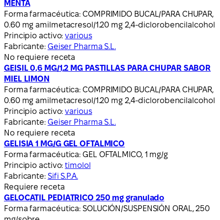
MENTA
Forma farmacéutica:
COMPRIMIDO BUCAL/PARA CHUPAR,
0.60 mg amilmetacresol/1.20 mg 2,4-diclorobencilalcohol
Principio activo:
various
Fabricante:
Geiser Pharma S.L.
No requiere receta
GEISIL 0,6 MG/1,2 MG PASTILLAS PARA CHUPAR SABOR
MIEL LIMON
Forma farmacéutica:
COMPRIMIDO BUCAL/PARA CHUPAR,
0.60 mg amilmetacresol/1.20 mg 2,4-diclorobencilalcohol
Principio activo:
various
Fabricante:
Geiser Pharma S.L.
No requiere receta
GELISIA 1 MG/G GEL OFTALMICO
Forma farmacéutica:
GEL OFTALMICO, 1 mg/g
Principio activo:
timolol
Fabricante:
Sifi S.P.A.
Requiere receta
GELOCATIL PEDIATRICO 250 mg granulado
Forma farmacéutica:
SOLUCIÓN/SUSPENSIÓN ORAL, 250
mg/sobre