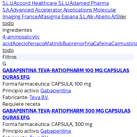
S.L.U.
Accord Healthcare S.L.U.
Adamed Pharma
S.A.
Advanced Accelerator Applications Molecular
Imaging France
Alfasigma Espana S.L.
Alk-Abello A/S
Ver
todo
Ingredientes
4-aminosalicylic
acid
Aceclofenaco
Afatinib
Buprenorfina
Cafeina
Carmustin
todo
Filtros
G
GABAPENTINA TEVA-RATIOPHARM 100 MG CAPSULAS
DURAS EFG
Forma farmacéutica:
CAPSULA, 100 mg
Principio activo:
Gabapentina
Fabricante:
Teva B.V.
Requiere receta
GABAPENTINA TEVA-RATIOPHARM 300 MG CAPSULAS
DURAS EFG
Forma farmacéutica:
CAPSULA, 300 mg
Principio activo:
Gabapentina