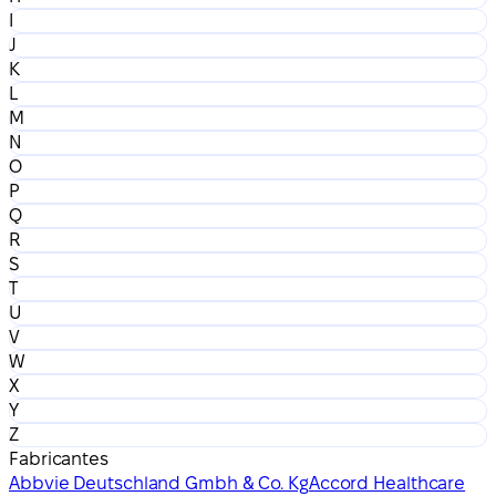
I
J
K
L
M
N
O
P
Q
R
S
T
U
V
W
X
Y
Z
Fabricantes
Abbvie Deutschland Gmbh & Co. Kg
Accord Healthcare