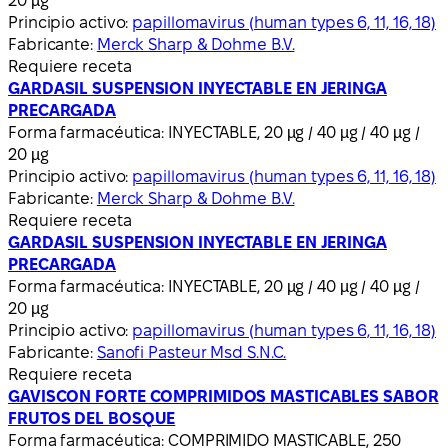
20 µg
Principio activo:
papillomavirus (human types 6, 11, 16, 18)
Fabricante:
Merck Sharp & Dohme B.V.
Requiere receta
GARDASIL SUSPENSION INYECTABLE EN JERINGA
PRECARGADA
Forma farmacéutica:
INYECTABLE, 20 µg / 40 µg / 40 µg /
20 µg
Principio activo:
papillomavirus (human types 6, 11, 16, 18)
Fabricante:
Merck Sharp & Dohme B.V.
Requiere receta
GARDASIL SUSPENSION INYECTABLE EN JERINGA
PRECARGADA
Forma farmacéutica:
INYECTABLE, 20 µg / 40 µg / 40 µg /
20 µg
Principio activo:
papillomavirus (human types 6, 11, 16, 18)
Fabricante:
Sanofi Pasteur Msd S.N.C.
Requiere receta
GAVISCON FORTE COMPRIMIDOS MASTICABLES SABOR
FRUTOS DEL BOSQUE
Forma farmacéutica:
COMPRIMIDO MASTICABLE, 250