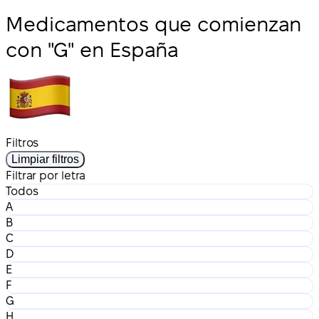
Medicamentos que comienzan
con "G" en España
Filtros
Limpiar filtros
Filtrar por letra
Todos
A
B
C
D
E
F
G
H