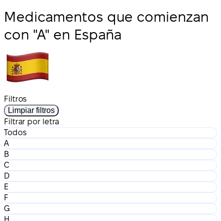
Medicamentos que comienzan
con "A" en España
Filtros
Limpiar filtros
Filtrar por letra
Todos
A
B
C
D
E
F
G
H