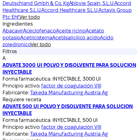
Deutschland Gmbh & Co. Kg
Abbvie Spain, S.L.U.
Accord
Healthcare S.L.U.
Accord Healthcare S.L.U.
Actavis Group
Ptc Ehf.
Ver todo
Ingredientes
Abacavir
Aceclofenaco
Aceite ricino
Acetato
potasio
Acetilcisteina
Acetilsalicilico acido
Acido
zoledronico
Ver todo
Filtros
A
ADVATE 3000 UI POLVO Y DISOLVENTE PARA SOLUCION
INYECTABLE
Forma farmacéutica:
INYECTABLE, 3000 UI
Principio activo:
factor de coagulación VIII
Fabricante:
Takeda Manufacturing Austria Ag
Requiere receta
ADVATE 500 UI POLVO Y DISOLVENTE PARA SOLUCION
INYECTABLE
Forma farmacéutica:
INYECTABLE, 500 UI
Principio activo:
factor de coagulación VIII
Fabricante:
Takeda Manufacturing Austria Ag