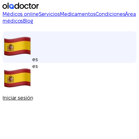
Médicos online
Servicios
Medicamentos
Condiciones
Área
médicos
Blog
es
es
Iniciar sesión