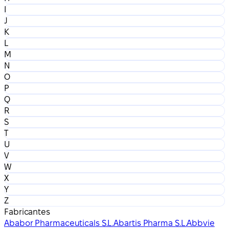
I
J
K
L
M
N
O
P
Q
R
S
T
U
V
W
X
Y
Z
Fabricantes
Ababor Pharmaceuticals S.L.
Abartis Pharma S.L.
Abbvie