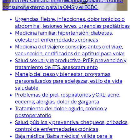
en una red sanitaria internacional y colabora como
consultor externo para la OMS y el ECDC.
Urgencias: fiebre, infecciones, dolor torácico o
abdominal, lesiones leves, urgencias pediátricas
Medicina familiar: hipertensión, diabetes,
colesterol, enfermedades crónicas
Medicina del viajero: consejos antes del viaje,
vacunación, certificados de aptitud para volar
Salud sexual y reproductiva: PrEP, prevención y
tratamiento de ETS, asesoramiento
Manejo del peso y bienestar: programas
personalizados para adelgazar, estilo de vida
saludable
Problemas de piel, respiratorios y ORL: acné,
eccema, alergias, dolor de garganta
Tratamiento del dolor: agudo, crónico y
postoperatorio
Salud pública y preventiva: chequeos, cribados,
control de enfermedades crónicas
Baja médica (Baixa médica) válida para la