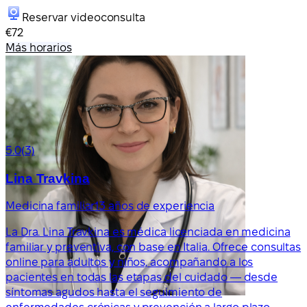
Reservar videoconsulta
€72
Más horarios
5.0
(3)
Lina Travkina
Medicina familiar
13 años de experiencia
La Dra. Lina Travkina es médica licenciada en medicina
familiar y preventiva, con base en Italia. Ofrece consultas
online para adultos y niños, acompañando a los
pacientes en todas las etapas del cuidado — desde
síntomas agudos hasta el seguimiento de