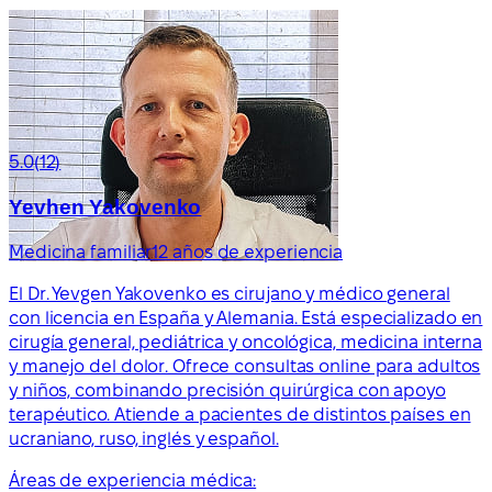
5.0
(12)
Yevhen Yakovenko
Medicina familiar
12 años de experiencia
El Dr. Yevgen Yakovenko es cirujano y médico general
con licencia en España y Alemania. Está especializado en
cirugía general, pediátrica y oncológica, medicina interna
y manejo del dolor. Ofrece consultas online para adultos
y niños, combinando precisión quirúrgica con apoyo
terapéutico. Atiende a pacientes de distintos países en
ucraniano, ruso, inglés y español.
Áreas de experiencia médica: