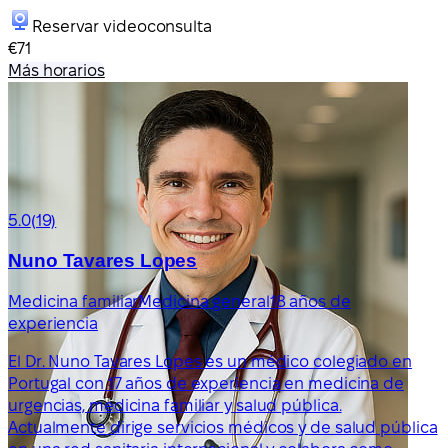
Reservar videoconsulta
€71
Más horarios
5.0
(19)
Nuno Tavares Lopes
Medicina familiar
Medicina general
18 años de
experiencia
El Dr. Nuno Tavares Lopes es un médico colegiado en
Portugal con 17 años de experiencia en medicina de
urgencias, medicina familiar y salud pública.
Actualmente dirige servicios médicos y de salud pública