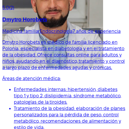
5.0
(2)
Dmytro Horobets
Medicina familiar
Endocrinología
7 años de experiencia
Dmytro Horobets es médico de familia licenciado en
Polonia, especialista en diabetología y en el tratamiento
de la obesidad. Ofrece consultas online para adultos y
niños, ayudando en el diagnóstico, tratamiento y control
a largo plazo de enfermedades agudas y crónicas.
Áreas de atención médica:
Enfermedades internas: hipertensión, diabetes
tipo 1 y tipo 2, dislipidemia, síndrome metabólico,
patologías de la tiroides.
Tratamiento de la obesidad: elaboración de planes
personalizados para la pérdida de peso, control
metabólico, recomendaciones de alimentación y
estilo de vida.