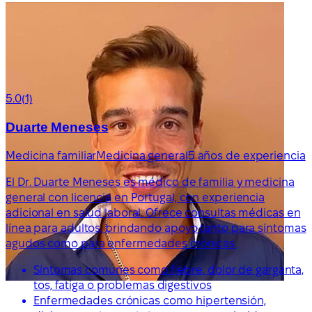
5.0
(1)
Duarte Meneses
Medicina familiar
Medicina general
5 años de experiencia
El Dr. Duarte Meneses es médico de familia y medicina
general con licencia en Portugal, con experiencia
adicional en salud laboral. Ofrece consultas médicas en
línea para adultos, brindando apoyo tanto para síntomas
agudos como para enfermedades crónicas.
Síntomas comunes como fiebre, dolor de garganta,
tos, fatiga o problemas digestivos
Enfermedades crónicas como hipertensión,