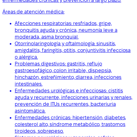
enfermedades crónicas y prevención a largo plazo.
Áreas de atención médica:
Afecciones respiratorias: resfriados, gripe,
bronquitis aguda y crónica, neumonía leve a
moderada, asma bronquial.
Otorrinolaringología y oftalmología: sinusitis,
amigdalitis, faringitis, otitis, conjuntivitis infecciosa
o alérgica.
Problemas digestivos: gastritis, reflujo
gastroesofágico, colon irritable, dispepsia,
hinchazón, estreñimiento, diarrea, infecciones
intestinales.
Enfermedades urológicas e infecciosas: cistitis
aguda y recurrente, infecciones urinarias y renales,
prevención de ITUs recurrentes, bacteriuria
asintomática.
Enfermedades crónicas: hipertensión, diabetes,
colesterol alto, síndrome metabólico, trastornos
tiroideos, sobrepeso.