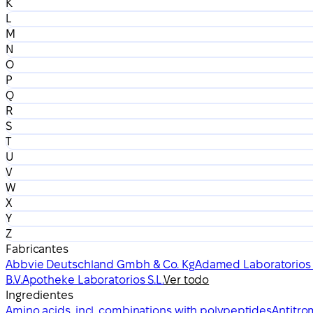
K
L
M
N
O
P
Q
R
S
T
U
V
W
X
Y
Z
Fabricantes
Abbvie Deutschland Gmbh & Co. Kg
Adamed Laboratorios S
B.V.
Apotheke Laboratorios S.L.
Ver todo
Ingredientes
Amino acids, incl. combinations with polypeptides
Antitrom