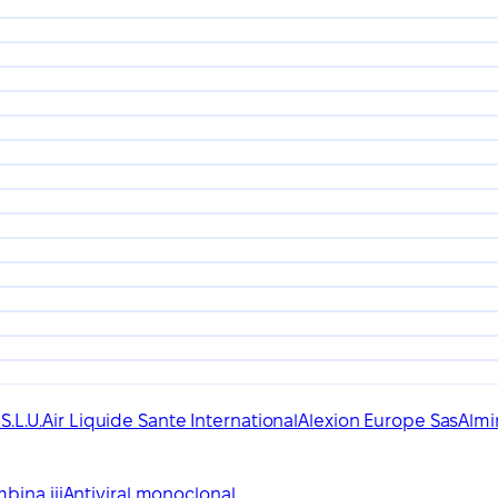
.L.U.
Air Liquide Sante International
Alexion Europe Sas
Almir
bina iii
Antiviral monoclonal