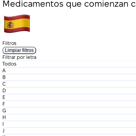
Medicamentos que comienzan co
Filtros
Limpiar filtros
Filtrar por letra
Todos
A
B
C
D
E
F
G
H
I
J