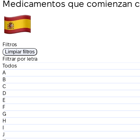
Medicamentos que comienzan co
Filtros
Limpiar filtros
Filtrar por letra
Todos
A
B
C
D
E
F
G
H
I
J