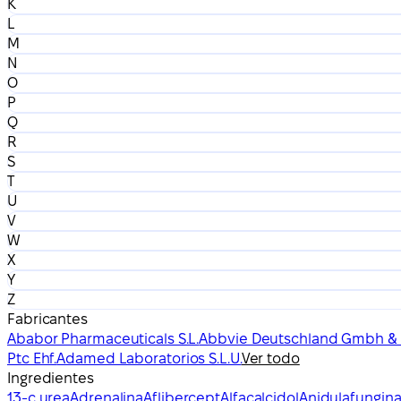
K
L
M
N
O
P
Q
R
S
T
U
V
W
X
Y
Z
Fabricantes
Ababor Pharmaceuticals S.L.
Abbvie Deutschland Gmbh & 
Ptc Ehf.
Adamed Laboratorios S.L.U.
Ver todo
Ingredientes
13-c urea
Adrenalina
Aflibercept
Alfacalcidol
Anidulafungin