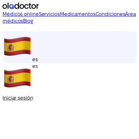
Médicos online
Servicios
Medicamentos
Condiciones
Área
médicos
Blog
es
es
Iniciar sesión