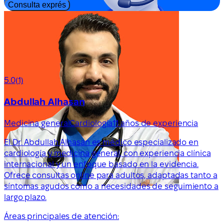
Consulta exprés
5.0
(1)
Abdullah Alhasan
Medicina general
Cardiología
11 años de experiencia
El Dr. Abdullah Alhasan es médico especializado en
cardiología y medicina general, con experiencia clínica
internacional y un enfoque basado en la evidencia.
Ofrece consultas online para adultos, adaptadas tanto a
síntomas agudos como a necesidades de seguimiento a
largo plazo.
Áreas principales de atención: