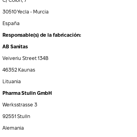
C/ Colón, 7
30510 Yecla - Murcia
España
Responsable(s) de la fabricación:
AB Sanitas
Veiveriu Street 134B
46352 Kaunas
Lituania
Pharma Stulln GmbH
Werksstrasse 3
92551 Stulln
Alemania