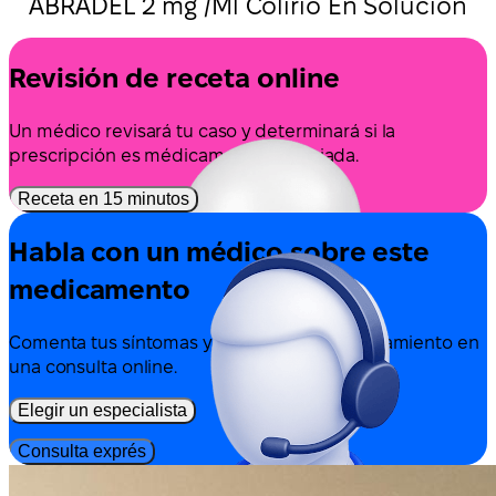
ABRADEL 2 mg /Ml Colirio En Solución
Revisión de receta online
Un médico revisará tu caso y determinará si la
prescripción es médicamente apropiada.
Receta en 15 minutos
Habla con un médico sobre este
medicamento
Comenta tus síntomas y las opciones de tratamiento en
una consulta online.
Elegir un especialista
Consulta exprés