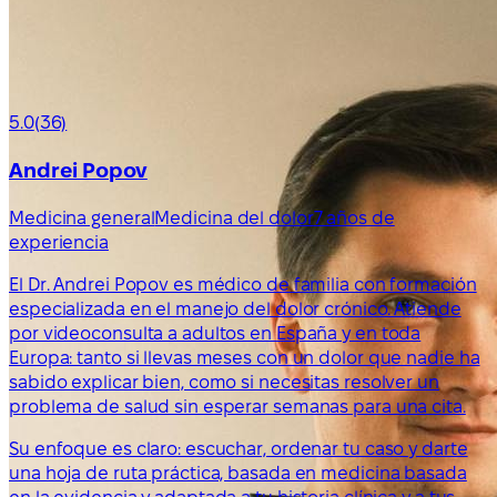
5.0
(36)
Andrei Popov
Medicina general
Medicina del dolor
7 años de
experiencia
El Dr. Andrei Popov es médico de familia con formación
especializada en el manejo del dolor crónico. Atiende
por videoconsulta a adultos en España y en toda
Europa: tanto si llevas meses con un dolor que nadie ha
sabido explicar bien, como si necesitas resolver un
problema de salud sin esperar semanas para una cita.
Su enfoque es claro: escuchar, ordenar tu caso y darte
una hoja de ruta práctica, basada en medicina basada