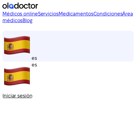
Médicos online
Servicios
Medicamentos
Condiciones
Área
médicos
Blog
es
es
Iniciar sesión