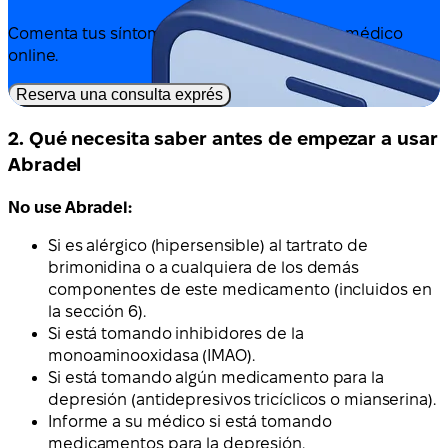
Comenta tus síntomas y tratamiento con un médico
online.
Reserva una consulta exprés
2. Qué necesita saber antes de empezar a usar
Abradel
No use Abradel:
Si es alérgico (hipersensible) al tartrato de
brimonidina o a cualquiera de los demás
componentes de este medicamento (incluidos en
la sección 6).
Si está tomando inhibidores de la
monoaminooxidasa (IMAO).
Si está tomando algún medicamento para la
depresión (antidepresivos tricíclicos o mianserina).
Informe a su médico si está tomando
medicamentos para la depresión.