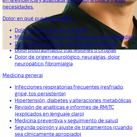
en la evidencia y adaptada a tu historia clínica y a tus
necesidades.
Dolor: en qué puede ayudarte
Dolor crónico (más de 3 meses)
Migraña y cefaleas recurrentes o de alta intensidad
Dolor cervical, lumbar, de espalda y articular
Dolor postraumático tras lesiones o cirugías
Dolor de origen neurológico: neuralgias, dolor
neuropático, fibromialgia
Medicina general
Infecciones respiratorias frecuentes (resfriado,
gripe, tos persistente)
Hipertensión, diabetes y alteraciones metabólicas
Revisión de analíticas e informes de RM/TC
(explicados en lenguaje claro)
Medicina preventiva y seguimiento de salud
Segunda opinión y ajuste de tratamientos (cuando
sea clínicamente apropiado)