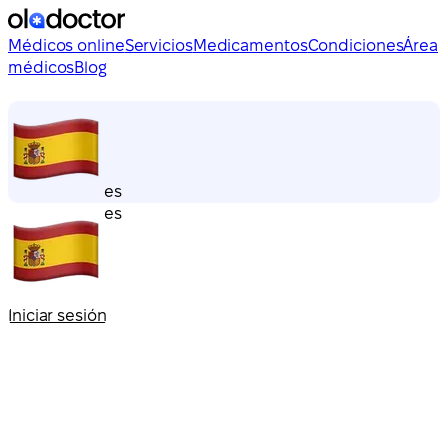
Médicos online
Servicios
Medicamentos
Condiciones
Área
médicos
Blog
es
es
Iniciar sesión