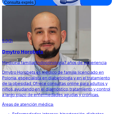
Consulta exprés
5.0
(2)
Dmytro Horobets
Medicina familiar
Endocrinología
7 años de experiencia
Dmytro Horobets es médico de familia licenciado en
Polonia, especialista en diabetología y en el tratamiento
de la obesidad. Ofrece consultas online para adultos y
niños, ayudando en el diagnóstico, tratamiento y control
a largo plazo de enfermedades agudas y crónicas.
Áreas de atención médica: