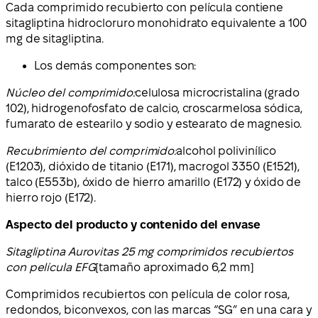
Cada comprimido recubierto con película contiene
sitagliptina hidrocloruro monohidrato equivalente a 100
mg de sitagliptina.
Los demás componentes son:
Núcleo del comprimido:
celulosa microcristalina (grado
102), hidrogenofosfato de calcio, croscarmelosa sódica,
fumarato de estearilo y sodio y estearato de magnesio.
Recubrimiento del comprimido:
alcohol polivinílico
(E1203), dióxido de titanio (E171), macrogol 3350 (E1521),
talco (E553b), óxido de hierro amarillo (E172) y óxido de
hierro rojo (E172).
Aspecto del producto y contenido del envase
Sitagliptina Aurovitas 25 mg comprimidos recubiertos
con película EFG
[tamaño aproximado 6,2 mm]
Comprimidos recubiertos con película de color rosa,
redondos, biconvexos, con las marcas “SG” en una cara y