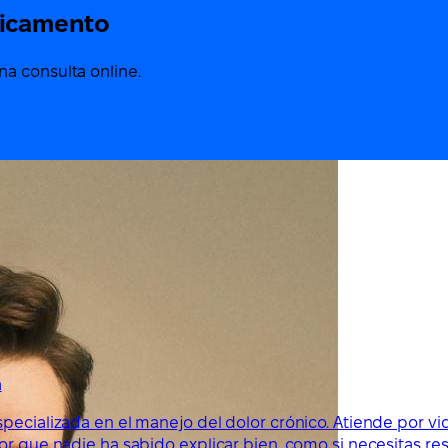
dicamento
a consulta online.
a
specializada en el manejo del dolor crónico. Atiende por v
lor que nadie ha sabido explicar bien, como si necesitas r