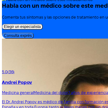
Habla con un médico sobre este me
Comenta tus síntomas y las opciones de tratamiento en un
Elegir un especialista
Consulta exprés
5.0
(36)
Andrei Popov
Medicina general
Medicina del dolor
7 años de experienci
El Dr. Andrei Popov es médico de familia con formación e
España y en toda Europa: tanto si llevas meses con un do