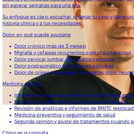
sin esperar semanas para una cita.
Su enfoque es claro: escuchar, ordenar tu caso y darte un
historia clínica y a tus necesidades.
Dolor: en qué puede ayudarte
Dolor crónico (más de 3 meses)
Migraña y cefaleas recurrentes o de alta intensidad
Dolor cervical, lumbar, de espalda y articular
Dolor postraumático tras lesiones o cirugías
Dolor de origen neurológico: neuralgias, dolor neurop
Medicina general
Infecciones respiratorias frecuentes (resfriado, gripe
Hipertensión, diabetes y alteraciones metabólicas
Revisión de analíticas e informes de RM/TC (explicad
Medicina preventiva y seguimiento de salud
Segunda opinión y ajuste de tratamientos (cuando s
Cómo es la consulta