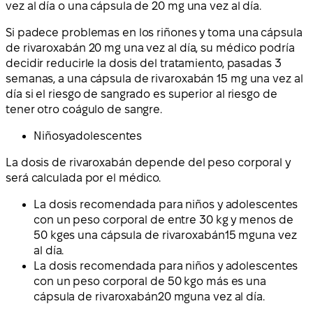
vez al día o una cápsula de 20 mg una vez al día.
Si padece problemas en los riñones y toma una cápsula
de rivaroxabán 20 mg una vez al día, su médico podría
decidir reducirle la dosis del tratamiento, pasadas 3
semanas, a una cápsula de rivaroxabán 15 mg una vez al
día si el riesgo de sangrado es superior al riesgo de
tener otro coágulo de sangre.
Niños
y
adolescentes
La dosis de rivaroxabán depende del peso corporal y
será calculada por el médico.
La dosis recomendada para niños y adolescentes
con un
peso corporal de entre 30 kg y menos de
50 kg
es una cápsula de
rivaroxabán
15 mg
una vez
al día.
La dosis recomendada para niños y adolescentes
con un
peso corporal de 50 kg
o más es una
cápsula de
rivaroxabán
20 mg
una vez al día.