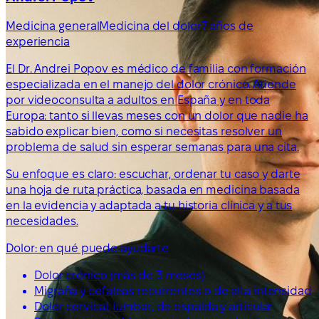
Medicina general
Medicina del dolor
7 años de
experiencia
El Dr. Andrei Popov es médico de familia con formación
especializada en el manejo del dolor crónico. Atiende
por videoconsulta a adultos en España y en toda
Europa: tanto si llevas meses con un dolor que nadie ha
sabido explicar bien, como si necesitas resolver un
problema de salud sin esperar semanas para una cita.
Su enfoque es claro: escuchar, ordenar tu caso y darte
una hoja de ruta práctica, basada en medicina basada
en la evidencia y adaptada a tu historia clínica y a tus
necesidades.
Dolor: en qué puede ayudarte
Dolor crónico (más de 3 meses)
Migraña y cefaleas recurrentes o de alta intensidad
Dolor cervical, lumbar, de espalda y articular