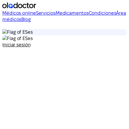
Médicos online
Servicios
Medicamentos
Condiciones
Área
médicos
Blog
es
es
Iniciar sesión