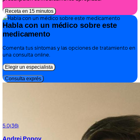
Receta en 15 minutos
Habla con un médico sobre este
medicamento
Comenta tus síntomas y las opciones de tratamiento en
una consulta online.
Elegir un especialista
Consulta exprés
5.0
(36)
Andrei Popov