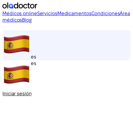
Médicos online
Servicios
Medicamentos
Condiciones
Área
médicos
Blog
es
es
Iniciar sesión