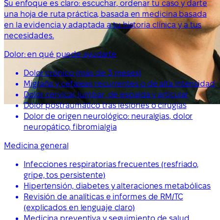
Su enfoque es claro: escuchar, ordenar tu caso y darte
una hoja de ruta práctica, basada en medicina basada
en la evidencia y adaptada a tu historia clínica y a tus
necesidades.
Dolor: en qué puede ayudarte
Dolor crónico (más de 3 meses)
Migraña y cefaleas recurrentes o de alta intensidad
Dolor cervical, lumbar, de espalda y articular
Dolor postraumático tras lesiones o cirugías
Dolor de origen neurológico: neuralgias, dolor
neuropático, fibromialgia
Medicina general
Infecciones respiratorias frecuentes (resfriado,
gripe, tos persistente)
Hipertensión, diabetes y alteraciones metabólicas
Revisión de analíticas e informes de RM/TC
(explicados en lenguaje claro)
Medicina preventiva y seguimiento de salud