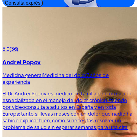
Consulta exprés
5.0
(36)
Andrei Popov
Medicina general
Medicina del dolor
7 años de
experiencia
El Dr. Andrei Popov es médico de familia con formación
especializada en el manejo del dolor crónico. Atiende
por videoconsulta a adultos en España y en toda
Europa: tanto si llevas meses con un dolor que nadie ha
sabido explicar bien, como si necesitas resolver un
problema de salud sin esperar semanas para una cita.