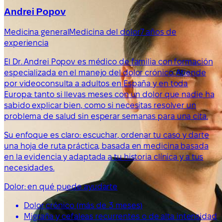
Andrei Popov
Medicina general
Medicina del dolor
7 años de
experiencia
El Dr. Andrei Popov es médico de familia con formación
especializada en el manejo del dolor crónico. Atiende
por videoconsulta a adultos en España y en toda
Europa: tanto si llevas meses con un dolor que nadie ha
sabido explicar bien, como si necesitas resolver un
problema de salud sin esperar semanas para una cita.
Su enfoque es claro: escuchar, ordenar tu caso y darte
una hoja de ruta práctica, basada en medicina basada
en la evidencia y adaptada a tu historia clínica y a tus
necesidades.
Dolor: en qué puede ayudarte
Dolor crónico (más de 3 meses)
Migraña y cefaleas recurrentes o de alta intensidad