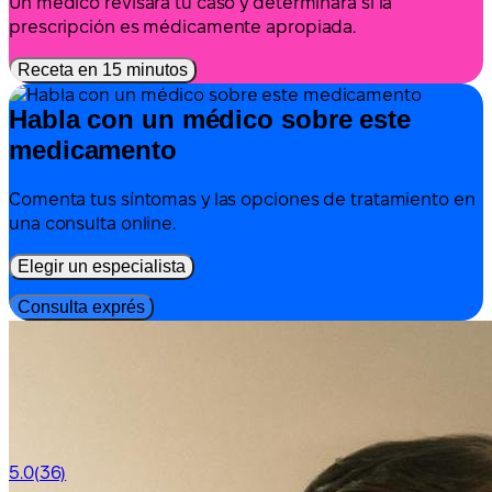
Un médico revisará tu caso y determinará si la
prescripción es médicamente apropiada.
Receta en 15 minutos
Habla con un médico sobre este
medicamento
Comenta tus síntomas y las opciones de tratamiento en
una consulta online.
Elegir un especialista
Consulta exprés
5.0
(36)