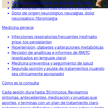
Dolor cervical, lumbar, de espalda y articular
Dolor postraumático tras lesiones o cirugías
Dolor de origen neurológico: neuralgias, dolor
neuropático, fibromialgia
Medicina general
Infecciones respiratorias frecuentes (resfriado,
gripe, tos persistente)
Hipertensión, diabetes y alteraciones metabólicas
Revisión de analíticas e informes de RM/TC
(explicados en lenguaje claro)
Medicina preventiva y seguimiento de salud
Segunda opinión y ajuste de tratamientos (cuando
sea clínicamente apropiado)
Cómo es la consulta
Cada sesión dura hasta 30 minutos. Revisamos
síntomas, antecedentes, medicación y pruebas que
aportes, y terminas con un plan de tratamiento claro,