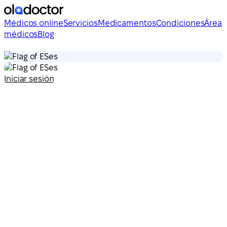
Médicos online
Servicios
Medicamentos
Condiciones
Área
médicos
Blog
es
es
Iniciar sesión