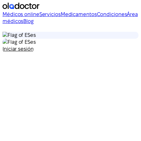
Médicos online
Servicios
Medicamentos
Condiciones
Área
médicos
Blog
es
es
Iniciar sesión