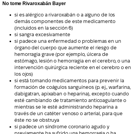
No tome Rivaroxabán Bayer
si es alérgico a rivaroxabán o a alguno de los
demás componentes de este medicamento
(incluidos en la sección 6)
si sangra excesivamente
si padece una enfermedad o problemas en un
órgano del cuerpo que aumente el riesgo de
hemorragia grave (por ejemplo, úlcera de
estómago, lesión o hemorragia en el cerebro, o una
intervención quirúrgica reciente en el cerebro o en
los ojos)
si está tomando medicamentos para prevenir la
formación de coágulos sanguíneos (p. ej., warfarina,
dabigatran, apixaban o heparina), excepto cuando
esté cambiando de tratamiento anticoagulante o
mientras se le esté administrando heparina a
través de un catéter venoso o arterial, para que
éste no se obstruya
si padece un síndrome coronario agudo y
previamente ha sufrido una hemorragia o ha