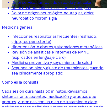
Dolor cervical, lumbar, de espalda y articular
Dolor postraumático tras lesiones o cirugías
Dolor de origen neurológico: neuralgias, dolor
neuropático, fibromialgia
Medicina general
Infecciones respiratorias frecuentes (resfriado,
gripe, tos persistente)
Hipertensión, diabetes y alteraciones metabólicas
Revisión de analíticas e informes de RM/TC
(explicados en lenguaje claro)
Medicina preventiva y seguimiento de salud
Segunda opinión y ajuste de tratamientos (cuando
sea clínicamente apropiado)
Cómo es la consulta
Cada sesión dura hasta 30 minutos. Revisamos
síntomas, antecedentes, medicación y pruebas que
aportes, y terminas con un plan de tratamiento claro,