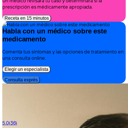
Un médico revisará tu caso y determinará si la
prescripción es médicamente apropiada.
Receta en 15 minutos
Habla con un médico sobre este
medicamento
Comenta tus síntomas y las opciones de tratamiento en
una consulta online.
Elegir un especialista
Consulta exprés
5.0
(36)