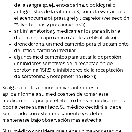
de la sangre (p. ej., enoxaparina, clopidogrel o
antagonistas de la vitamina K, como la warfarina o
el acenocumarol, prasugrel y ticagrelor (ver sección
“Advertencias y precauciones”))
antiinflamatorios y medicamentos para aliviar el
dolor (p. ej., naproxeno o ácido acetilsalicílico)
dronedarona, un medicamento para el tratamiento
del latido cardiaco irregular
algunos medicamentos para tratar la depresión
(inhibidores selectivos de la recaptación de
serotonina (ISRS) o inhibidores de la recaptación
de serotonina y norepinefrina (IRSN))
Si alguna de las circunstancias anteriores le
aplica,
informe a su médico
antes de tomar este
medicamento, porque el efecto de este medicamento
podría verse aumentado. Su médico decidirá si debe
ser tratado con este medicamento y si debe
mantenerse bajo observación más estrecha.
Si su médico considera que tiene un mayor riesgo de