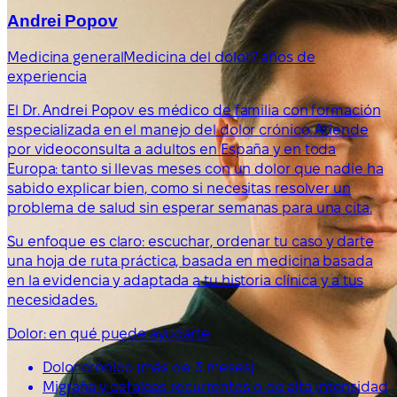
Andrei Popov
Medicina general
Medicina del dolor
7 años de
experiencia
El Dr. Andrei Popov es médico de familia con formación
especializada en el manejo del dolor crónico. Atiende
por videoconsulta a adultos en España y en toda
Europa: tanto si llevas meses con un dolor que nadie ha
sabido explicar bien, como si necesitas resolver un
problema de salud sin esperar semanas para una cita.
Su enfoque es claro: escuchar, ordenar tu caso y darte
una hoja de ruta práctica, basada en medicina basada
en la evidencia y adaptada a tu historia clínica y a tus
necesidades.
Dolor: en qué puede ayudarte
Dolor crónico (más de 3 meses)
Migraña y cefaleas recurrentes o de alta intensidad