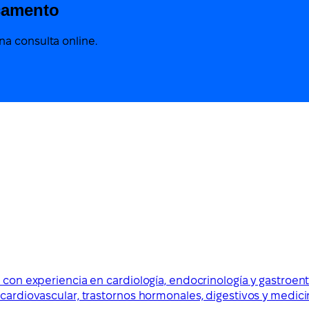
camento
a consulta online.
a con experiencia en cardiología, endocrinología y gastroen
 cardiovascular, trastornos hormonales, digestivos y medici