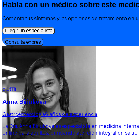
Habla con un médico sobre este medi
Comenta tus síntomas y las opciones de tratamiento en un
Elegir un especialista
Consulta exprés
5.0
(11)
Anna Biriukova
Gastroenterología
6 años de experiencia
La Dra. Anna Biriukova es especialista en medicina intern
online para adultos, brindando atención integral en salud