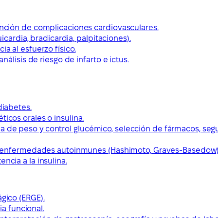
vención de complicaciones cardiovasculares.
uicardia, bradicardia, palpitaciones).
a al esfuerzo físico.
análisis de riesgo de infarto e ictus.
diabetes.
icos orales o insulina.
 de peso y control glucémico, selección de fármacos, segu
smo, enfermedades autoinmunes (Hashimoto, Graves-Basedow)
ncia a la insulina.
ágico (ERGE).
ia funcional.