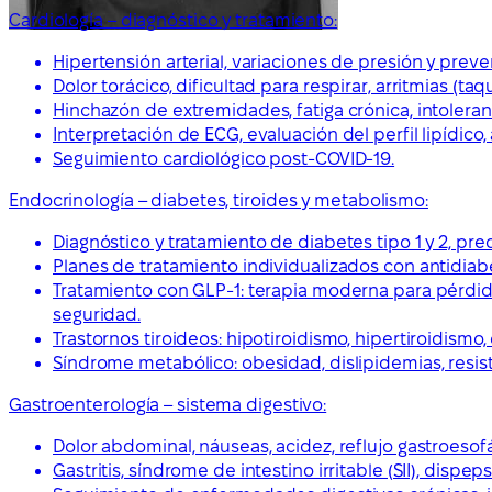
Cardiología – diagnóstico y tratamiento:
Hipertensión arterial, variaciones de presión y pre
Dolor torácico, dificultad para respirar, arritmias (taq
Hinchazón de extremidades, fatiga crónica, intoleranci
Interpretación de ECG, evaluación del perfil lipídico, 
Seguimiento cardiológico post-COVID-19.
Endocrinología – diabetes, tiroides y metabolismo:
Diagnóstico y tratamiento de diabetes tipo 1 y 2, pre
Planes de tratamiento individualizados con antidiabét
Tratamiento con GLP-1: terapia moderna para pérdida
seguridad.
Trastornos tiroideos: hipotiroidismo, hipertiroidi
Síndrome metabólico: obesidad, dislipidemias, resiste
Gastroenterología – sistema digestivo:
Dolor abdominal, náuseas, acidez, reflujo gastroesof
Gastritis, síndrome de intestino irritable (SII), dispeps