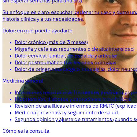
sin esperar semanas para una cita.
Su enfoque es claro: escuchar, ordenar tu caso y darte un
historia clínica y a tus necesidades.
Dolor: en qué puede ayudarte
Dolor crónico (más de 3 meses)
Migraña y cefaleas recurrentes o de alta intensidad
Dolor cervical, lumbar, de espalda y articular
Dolor postraumático tras lesiones o cirugías
Dolor de origen neurológico: neuralgias, dolor neurop
Medicina general
Infecciones respiratorias frecuentes (resfriado, gripe
Hipertensión, diabetes y alteraciones metabólicas
Revisión de analíticas e informes de RM/TC (explicad
Medicina preventiva y seguimiento de salud
Segunda opinión y ajuste de tratamientos (cuando s
Cómo es la consulta