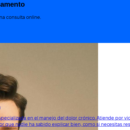
camento
a consulta online.
a
specializada en el manejo del dolor crónico. Atiende por v
lor que nadie ha sabido explicar bien, como si necesitas r