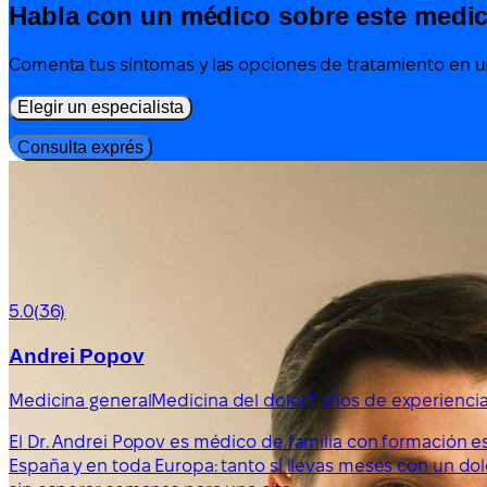
Habla con un médico sobre este medi
Comenta tus síntomas y las opciones de tratamiento en un
Elegir un especialista
Consulta exprés
5.0
(36)
Andrei Popov
Medicina general
Medicina del dolor
7 años de experienci
El Dr. Andrei Popov es médico de familia con formación e
España y en toda Europa: tanto si llevas meses con un do