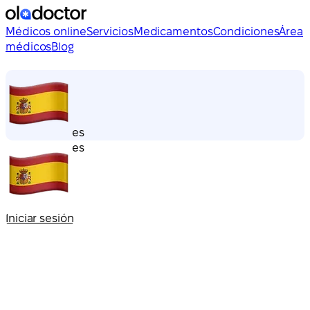
Médicos online
Servicios
Medicamentos
Condiciones
Área
médicos
Blog
es
es
Iniciar sesión