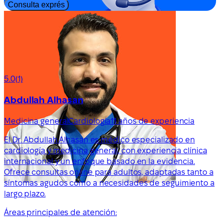
Consulta exprés
5.0
(1)
Abdullah Alhasan
Medicina general
Cardiología
11 años de experiencia
El Dr. Abdullah Alhasan es médico especializado en
cardiología y medicina general, con experiencia clínica
internacional y un enfoque basado en la evidencia.
Ofrece consultas online para adultos, adaptadas tanto a
síntomas agudos como a necesidades de seguimiento a
largo plazo.
Áreas principales de atención: