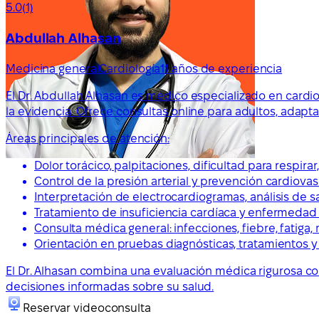
5.0
(1)
Abdullah Alhasan
Medicina general
Cardiología
11 años de experiencia
El Dr. Abdullah Alhasan es médico especializado en cardio
la evidencia. Ofrece consultas online para adultos, adap
Áreas principales de atención:
Dolor torácico, palpitaciones, dificultad para respira
Control de la presión arterial y prevención cardiovas
Interpretación de electrocardiogramas, análisis de s
Tratamiento de insuficiencia cardíaca y enfermedad
Consulta médica general: infecciones, fiebre, fatiga,
Orientación en pruebas diagnósticas, tratamientos 
El Dr. Alhasan combina una evaluación médica rigurosa c
decisiones informadas sobre su salud.
Reservar videoconsulta