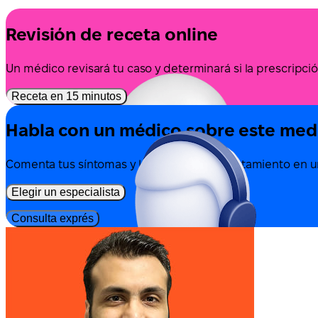
Revisión de receta online
Un médico revisará tu caso y determinará si la prescrip
Receta en 15 minutos
Habla con un médico sobre este me
Comenta tus síntomas y las opciones de tratamiento en un
Elegir un especialista
Consulta exprés