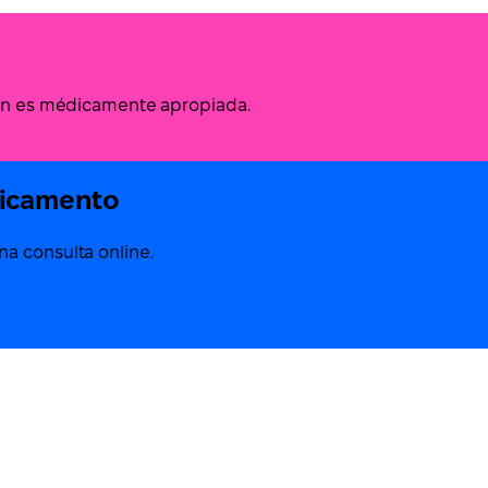
ción es médicamente apropiada.
dicamento
a consulta online.