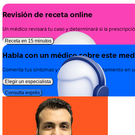
Revisión de receta online
Un médico revisará tu caso y determinará si la prescrip
Receta en 15 minutos
Habla con un médico sobre este me
Comenta tus síntomas y las opciones de tratamiento en un
Elegir un especialista
Consulta exprés