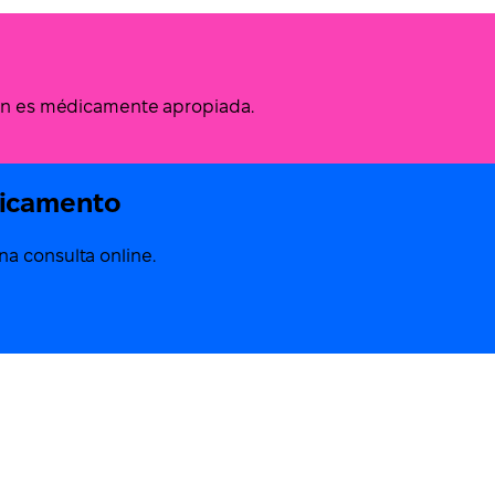
ción es médicamente apropiada.
dicamento
a consulta online.