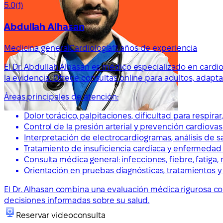
5.0
(1)
Abdullah Alhasan
Medicina general
Cardiología
11 años de experiencia
El Dr. Abdullah Alhasan es médico especializado en cardio
la evidencia. Ofrece consultas online para adultos, adap
Áreas principales de atención:
Dolor torácico, palpitaciones, dificultad para respira
Control de la presión arterial y prevención cardiovas
Interpretación de electrocardiogramas, análisis de s
Tratamiento de insuficiencia cardíaca y enfermedad
Consulta médica general: infecciones, fiebre, fatiga,
Orientación en pruebas diagnósticas, tratamientos 
El Dr. Alhasan combina una evaluación médica rigurosa c
decisiones informadas sobre su salud.
Reservar videoconsulta