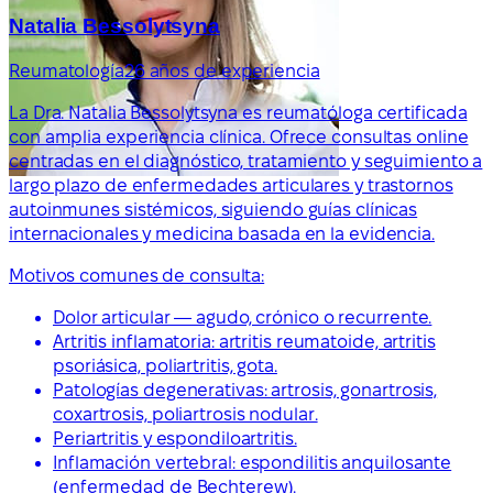
Natalia Bessolytsyna
Reumatología
26 años de experiencia
La Dra. Natalia Bessolytsyna es reumatóloga certificada
con amplia experiencia clínica. Ofrece consultas online
centradas en el diagnóstico, tratamiento y seguimiento a
largo plazo de enfermedades articulares y trastornos
autoinmunes sistémicos, siguiendo guías clínicas
internacionales y medicina basada en la evidencia.
Motivos comunes de consulta:
Dolor articular — agudo, crónico o recurrente.
Artritis inflamatoria: artritis reumatoide, artritis
psoriásica, poliartritis, gota.
Patologías degenerativas: artrosis, gonartrosis,
coxartrosis, poliartrosis nodular.
Periartritis y espondiloartritis.
Inflamación vertebral: espondilitis anquilosante
(enfermedad de Bechterew).