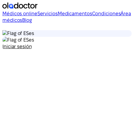
Médicos online
Servicios
Medicamentos
Condiciones
Área
médicos
Blog
es
es
Iniciar sesión