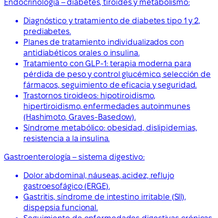
Endocrinología – diabetes, tiroides y metabolismo:
Diagnóstico y tratamiento de diabetes tipo 1 y 2,
prediabetes.
Planes de tratamiento individualizados con
antidiabéticos orales o insulina.
Tratamiento con GLP-1: terapia moderna para
pérdida de peso y control glucémico, selección de
fármacos, seguimiento de eficacia y seguridad.
Trastornos tiroideos: hipotiroidismo,
hipertiroidismo, enfermedades autoinmunes
(Hashimoto, Graves-Basedow).
Síndrome metabólico: obesidad, dislipidemias,
resistencia a la insulina.
Gastroenterología – sistema digestivo:
Dolor abdominal, náuseas, acidez, reflujo
gastroesofágico (ERGE).
Gastritis, síndrome de intestino irritable (SII),
dispepsia funcional.