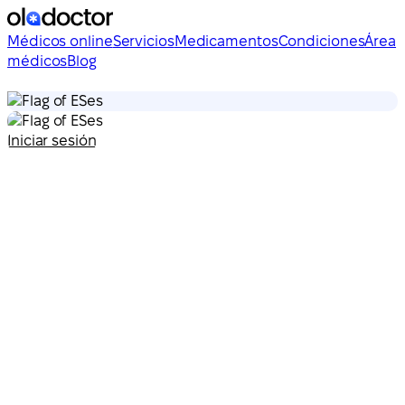
Médicos online
Servicios
Medicamentos
Condiciones
Área
médicos
Blog
es
es
Iniciar sesión