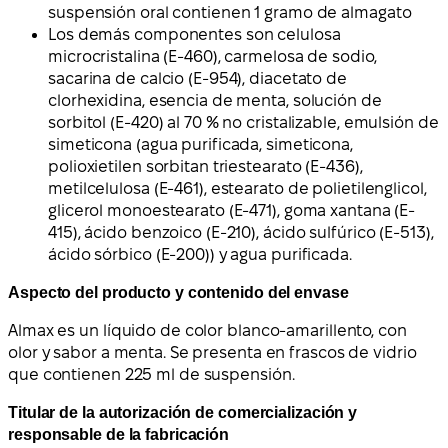
suspensión oral contienen 1 gramo de almagato
Los demás componentes son celulosa
microcristalina (E-460), carmelosa de sodio,
sacarina de calcio (E-954), diacetato de
clorhexidina, esencia de menta, solución de
sorbitol (E-420) al 70 % no cristalizable, emulsión de
simeticona (agua purificada, simeticona,
polioxietilen sorbitan triestearato (E-436),
metilcelulosa (E-461), estearato de polietilenglicol,
glicerol monoestearato (E-471), goma xantana (E-
415), ácido benzoico (E-210), ácido sulfúrico (E-513),
ácido sórbico (E-200)) y agua purificada.
Aspecto del producto y contenido del envase
Almax es un líquido de color blanco-amarillento, con
olor y sabor a menta. Se presenta en frascos de vidrio
que contienen 225 ml de suspensión.
Titular de la autorización de comercialización y
responsable de la fabricación