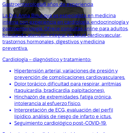
Gastroenterología
6 años de experiencia
La Dra. Anna Biriukova es especialista en medicina
interna con experiencia en cardiología, endocrinología y
gastroenterología. Ofrece consultas online para adultos,
brindando atención integral en salud cardiovascular,
trastornos hormonales, digestivos y medicina
preventiva.
Cardiología – diagnóstico y tratamiento:
Hipertensión arterial, variaciones de presión y
prevención de complicaciones cardiovasculares.
Dolor torácico, dificultad para respirar, arritmias
(taquicardia, bradicardia, palpitaciones).
Hinchazón de extremidades, fatiga crónica,
intolerancia al esfuerzo físico.
Interpretación de ECG, evaluación del perfil
lipídico, análisis de riesgo de infarto e ictus.
Seguimiento cardiológico post-COVID-19.