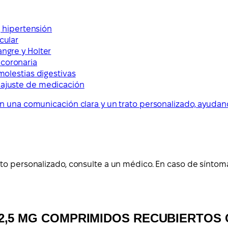
r, hipertensión
cular
angre y Holter
 coronaria
 molestias digestivas
y ajuste de medicación
on una comunicación clara y un trato personalizado, ayuda
to personalizado, consulte a un médico. En caso de síntoma
/12,5 MG COMPRIMIDOS RECUBIERTOS