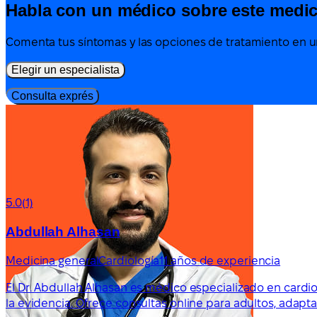
Habla con un médico sobre este medi
Comenta tus síntomas y las opciones de tratamiento en un
Elegir un especialista
Consulta exprés
5.0
(1)
Abdullah Alhasan
Medicina general
Cardiología
11 años de experiencia
El Dr. Abdullah Alhasan es médico especializado en cardio
la evidencia. Ofrece consultas online para adultos, adap