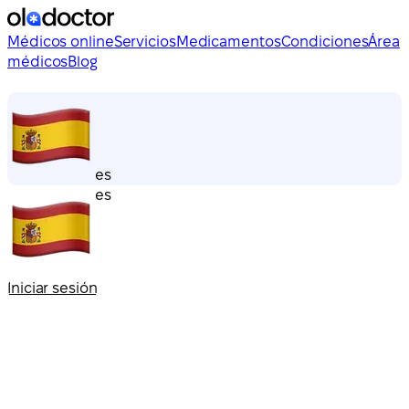
Médicos online
Servicios
Medicamentos
Condiciones
Área
médicos
Blog
es
es
Iniciar sesión