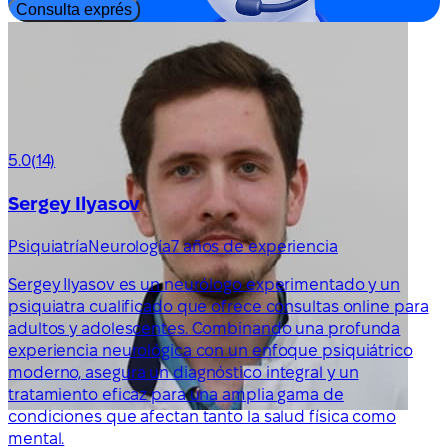
Consulta exprés
5.0
(14)
Sergey Ilyasov
Psiquiatría
Neurología
7 años de experiencia
Sergey Ilyasov es un neurólogo experimentado y un
psiquiatra cualificado que ofrece consultas online para
adultos y adolescentes. Combinando una profunda
experiencia neurológica con un enfoque psiquiátrico
moderno, asegura un diagnóstico integral y un
tratamiento eficaz para una amplia gama de
condiciones que afectan tanto la salud física como
mental.