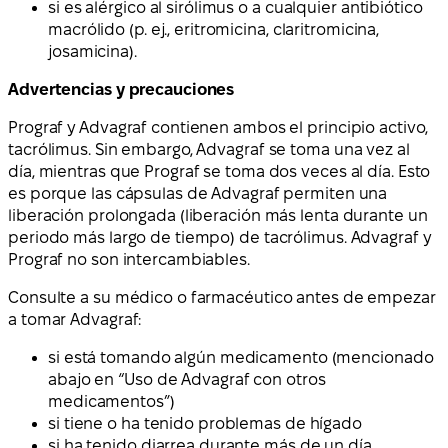
si es alérgico al sirólimus o a cualquier antibiótico
macrólido (p. ej., eritromicina, claritromicina,
josamicina).
Advertencias y precauciones
Prograf y Advagraf contienen ambos el principio activo,
tacrólimus. Sin embargo, Advagraf se toma una vez al
día, mientras que Prograf se toma dos veces al día. Esto
es porque las cápsulas de Advagraf permiten una
liberación prolongada (liberación más lenta durante un
periodo más largo de tiempo) de tacrólimus. Advagraf y
Prograf no son intercambiables.
Consulte a su médico o farmacéutico antes de empezar
a tomar Advagraf:
si está tomando algún medicamento (mencionado
abajo en “Uso de Advagraf con otros
medicamentos”)
si tiene o ha tenido problemas de hígado
si ha tenido diarrea durante más de un día