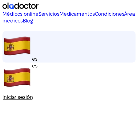
Médicos online
Servicios
Medicamentos
Condiciones
Área
médicos
Blog
es
es
Iniciar sesión