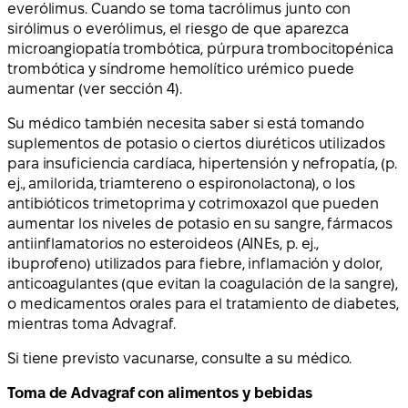
everólimus. Cuando se toma tacrólimus junto con
sirólimus o everólimus, el riesgo de que aparezca
microangiopatía trombótica, púrpura trombocitopénica
trombótica y síndrome hemolítico urémico puede
aumentar (ver sección 4).
Su médico también necesita saber si está tomando
suplementos de potasio o ciertos diuréticos utilizados
para insuficiencia cardíaca, hipertensión y nefropatía, (p.
ej., amilorida, triamtereno o espironolactona), o los
antibióticos trimetoprima y cotrimoxazol que pueden
aumentar los niveles de potasio en su sangre, fármacos
antiinflamatorios no esteroideos (AINEs, p. ej.,
ibuprofeno) utilizados para fiebre, inflamación y dolor,
anticoagulantes (que evitan la coagulación de la sangre),
o medicamentos orales para el tratamiento de diabetes,
mientras toma Advagraf.
Si tiene previsto vacunarse, consulte a su médico.
Toma de Advagraf con alimentos y bebidas