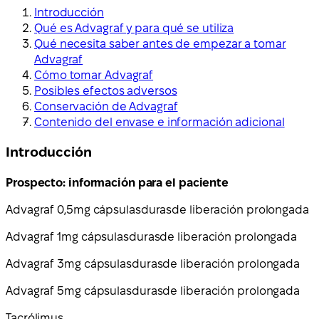
Introducción
Qué es Advagraf y para qué se utiliza
Qué necesita saber antes de empezar a tomar
Advagraf
Cómo tomar Advagraf
Posibles efectos adversos
Conservación de Advagraf
Contenido del envase e información adicional
Introducción
Prospecto: información para el paciente
Advagraf 0,5
mg cápsulas
duras
de liberación prolongada
Advagraf 1
mg cápsulas
duras
de liberación prolongada
Advagraf 3
mg cápsulas
duras
de liberación prolongada
Advagraf 5
mg cápsulas
duras
de liberación prolongada
Tacrólimus