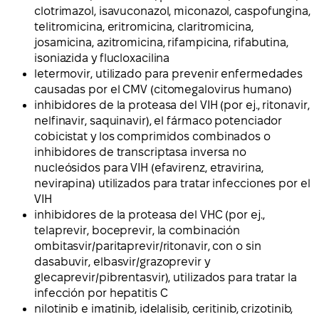
clotrimazol, isavuconazol, miconazol, caspofungina,
telitromicina, eritromicina, claritromicina,
josamicina, azitromicina, rifampicina, rifabutina,
isoniazida y flucloxacilina
letermovir, utilizado para prevenir enfermedades
causadas por el CMV (citomegalovirus humano)
inhibidores de la proteasa del VIH (por ej., ritonavir,
nelfinavir, saquinavir), el fármaco potenciador
cobicistat y los comprimidos combinados o
inhibidores de transcriptasa inversa no
nucleósidos para VIH (efavirenz, etravirina,
nevirapina) utilizados para tratar infecciones por el
VIH
inhibidores de la proteasa del VHC (por ej.,
telaprevir, boceprevir, la combinación
ombitasvir/paritaprevir/ritonavir, con o sin
dasabuvir, elbasvir/grazoprevir y
glecaprevir/pibrentasvir), utilizados para tratar la
infección por hepatitis C
nilotinib e imatinib, idelalisib, ceritinib, crizotinib,