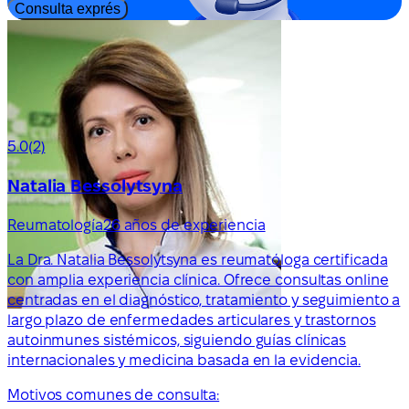
Consulta exprés
5.0
(2)
Natalia Bessolytsyna
Reumatología
26 años de experiencia
La Dra. Natalia Bessolytsyna es reumatóloga certificada
con amplia experiencia clínica. Ofrece consultas online
centradas en el diagnóstico, tratamiento y seguimiento a
largo plazo de enfermedades articulares y trastornos
autoinmunes sistémicos, siguiendo guías clínicas
internacionales y medicina basada en la evidencia.
Motivos comunes de consulta: