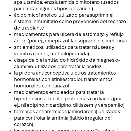
apalutamida, enzalutamida o mitotano (usados
para tratar algunos tipos de cáncer)
ácido micofenólico, utilizado para suprimir el
sistema inmunitario como prevención del rechazo
de trasplante
medicamentos para úlcera de estómago y reflujo
ácido (por ej., omeprazol, lansoprazol o cimetidina)
antieméticos, utilizados para tratar náuseas y
vómitos (por ej., metoclopramida)
cisaprida o el antiácido hidróxido de magnesio-
aluminio, utilizados para tratar la acidez
la píldora anticonceptiva u otros tratamientos
hormonales con etinilestradiol, tratamientos
hormonales con danazol
medicamentos empleados para tratar la
hipertensión arterial o problemas cardíacos (por
ej., nifedipino, nicardipino, diltiazem y verapamilo)
fármacos antiarrítmicos (amiodarona) utilizados
para controlar la arritmia (latido irregular del
corazón)
los medicamentos conocidos como “estatinas”