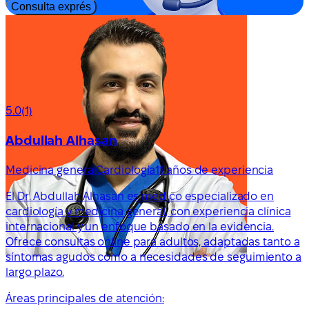
Consulta exprés
5.0
(1)
Abdullah Alhasan
Medicina general
Cardiología
11 años de experiencia
El Dr. Abdullah Alhasan es médico especializado en
cardiología y medicina general, con experiencia clínica
internacional y un enfoque basado en la evidencia.
Ofrece consultas online para adultos, adaptadas tanto a
síntomas agudos como a necesidades de seguimiento a
largo plazo.
Áreas principales de atención: