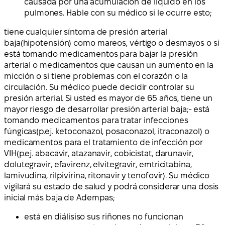
causada por una acumulación de líquido en los
pulmones. Hable con su médico si le ocurre esto;
tiene cualquier síntoma de
presión arterial
baja
(hipotensión) como mareos, vértigo o desmayos o si
está tomando medicamentos para bajar la presión
arterial o medicamentos que causan un aumento en la
micción o si tiene problemas con el corazón o la
circulación. Su médico puede decidir controlar su
presión arterial. Si usted es mayor de 65 años, tiene un
mayor riesgo de desarrollar presión arterial baja;- está
tomando medicamentos para
tratar infecciones
fúngicas
(p.ej. ketoconazol, posaconazol, itraconazol) o
medicamentos para el
tratamiento de infección por
VIH
(p.ej. abacavir, atazanavir, cobicistat, darunavir,
dolutegravir, efavirenz, elvitegravir, emtricitabina,
lamivudina, rilpivirina, ritonavir y tenofovir). Su médico
vigilará su estado de salud y podrá considerar una dosis
inicial más baja de Adempas;
está
en diálisis
o sus
riñones no funcionan