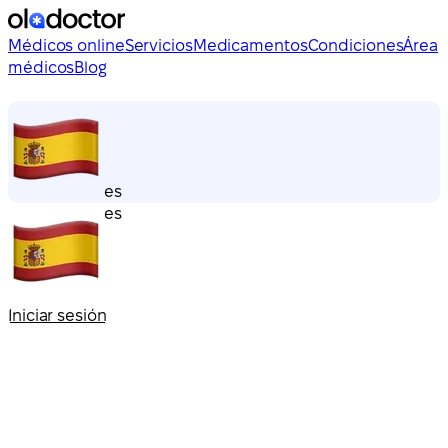
Médicos online
Servicios
Medicamentos
Condiciones
Área
médicos
Blog
es
es
Iniciar sesión