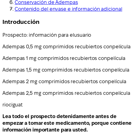
Conservación de Adempas
Contenido del envase e información adicional
Introducción
Prospecto: información para el
usuario
Adempas 0,5 mg comprimidos recubiertos con
pel
í
cula
Adempas 1 mg comprimidos recubiertos con
película
Adempas 1,5 mg comprimidos recubiertos con
pel
í
cula
Adempas 2 mg comprimidos recubiertos con
película
Adempas 2,5 mg comprimidos recubiertos con
pel
í
cula
riociguat
Lea todo el prospecto detenidamente antes de
empezar a tomar este medicamento, porque contiene
información importante para usted.