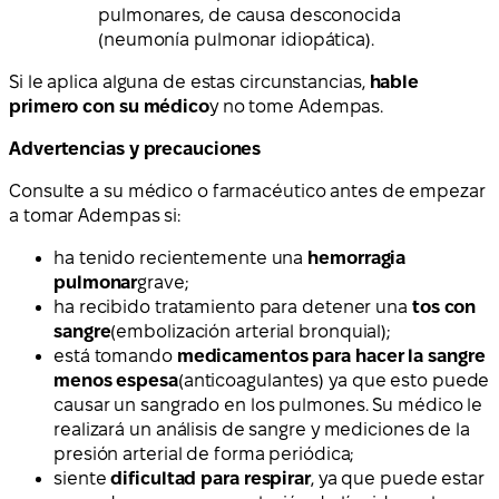
pulmonares, de causa desconocida
(neumonía pulmonar idiopática).
Si le aplica alguna de estas circunstancias,
hable
primero con su médico
y no tome Adempas.
Advertencias y precauciones
Consulte a su médico o farmacéutico antes de empezar
a tomar Adempas si:
ha tenido recientemente una
hemorragia
pulmonar
grave;
ha recibido tratamiento para detener una
tos con
sangre
(embolización arterial bronquial);
está tomando
medicamentos para hacer la sangre
menos espesa
(anticoagulantes) ya que esto puede
causar un sangrado en los pulmones. Su médico le
realizará un análisis de sangre y mediciones de la
presión arterial de forma periódica;
siente
dificultad para respirar
, ya que puede estar