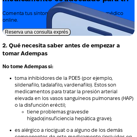
Comenta tus síntomas y tratamiento con un médico
online.
Reserva una consulta exprés
2. Qué necesita saber antes de empezar a
tomar Adempas
No tome Adempas si:
toma inhibidores de la PDE5 (por ejemplo,
sildenafilo, tadalafilo, vardenafilo). Estos son
medicamentos para tratar la presión arterial
elevada en los vasos sanguíneos pulmonares (HAP)
o la disfunción eréctil;
tiene
problemas graves
de
hígado
(insuficiencia hepática grave);
es alérgico a riociguat o a alguno de los demás
componentes de este medicamento (incluidos en