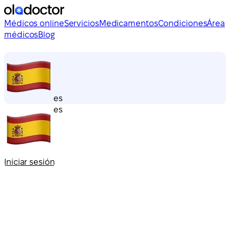
Médicos online
Servicios
Medicamentos
Condiciones
Área
médicos
Blog
es
es
Iniciar sesión