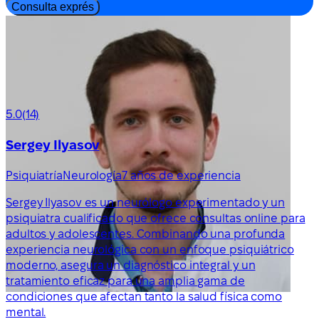
Consulta exprés
5.0
(14)
Sergey Ilyasov
Psiquiatría
Neurología
7 años de experiencia
Sergey Ilyasov es un neurólogo experimentado y un
psiquiatra cualificado que ofrece consultas online para
adultos y adolescentes. Combinando una profunda
experiencia neurológica con un enfoque psiquiátrico
moderno, asegura un diagnóstico integral y un
tratamiento eficaz para una amplia gama de
condiciones que afectan tanto la salud física como
mental.