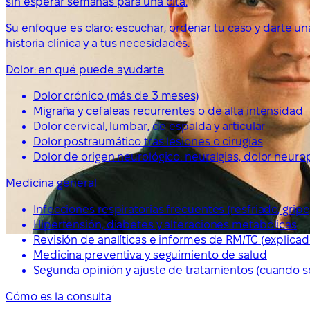
sin esperar semanas para una cita.
Su enfoque es claro: escuchar, ordenar tu caso y darte un
historia clínica y a tus necesidades.
Dolor: en qué puede ayudarte
Dolor crónico (más de 3 meses)
Migraña y cefaleas recurrentes o de alta intensidad
Dolor cervical, lumbar, de espalda y articular
Dolor postraumático tras lesiones o cirugías
Dolor de origen neurológico: neuralgias, dolor neurop
Medicina general
Infecciones respiratorias frecuentes (resfriado, gripe
Hipertensión, diabetes y alteraciones metabólicas
Revisión de analíticas e informes de RM/TC (explicad
Medicina preventiva y seguimiento de salud
Segunda opinión y ajuste de tratamientos (cuando s
Cómo es la consulta