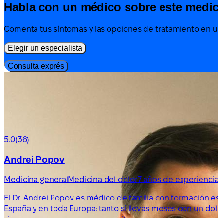
Habla con un médico sobre este medi
Comenta tus síntomas y las opciones de tratamiento en un
Elegir un especialista
Consulta exprés
5.0
(36)
Andrei Popov
Medicina general
Medicina del dolor
7 años de experienci
El Dr. Andrei Popov es médico de familia con formación e
España y en toda Europa: tanto si llevas meses con un do