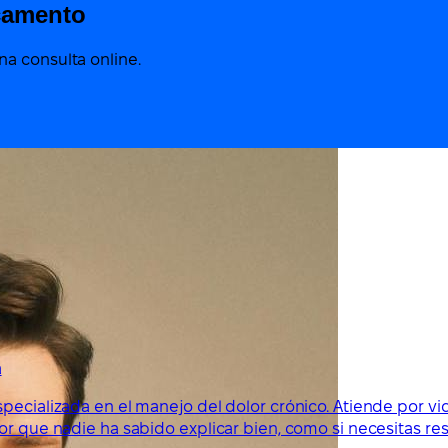
camento
a consulta online.
a
specializada en el manejo del dolor crónico. Atiende por v
lor que nadie ha sabido explicar bien, como si necesitas r