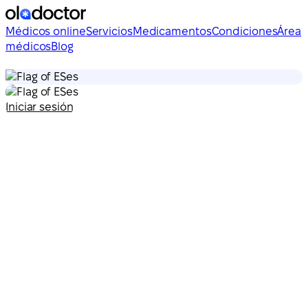
Médicos online
Servicios
Medicamentos
Condiciones
Área
médicos
Blog
es
es
Iniciar sesión