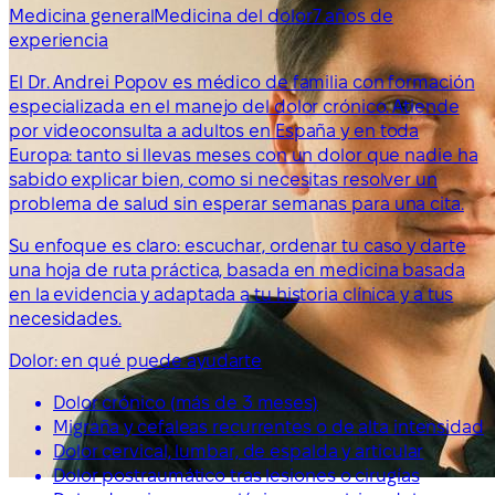
Medicina general
Medicina del dolor
7 años de
experiencia
El Dr. Andrei Popov es médico de familia con formación
especializada en el manejo del dolor crónico. Atiende
por videoconsulta a adultos en España y en toda
Europa: tanto si llevas meses con un dolor que nadie ha
sabido explicar bien, como si necesitas resolver un
problema de salud sin esperar semanas para una cita.
Su enfoque es claro: escuchar, ordenar tu caso y darte
una hoja de ruta práctica, basada en medicina basada
en la evidencia y adaptada a tu historia clínica y a tus
necesidades.
Dolor: en qué puede ayudarte
Dolor crónico (más de 3 meses)
Migraña y cefaleas recurrentes o de alta intensidad
Dolor cervical, lumbar, de espalda y articular
Dolor postraumático tras lesiones o cirugías