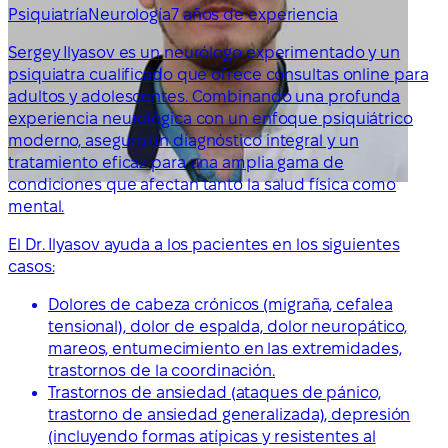
Psiquiatría
Neurología
7 años de experiencia
Sergey Ilyasov es un neurólogo experimentado y un
psiquiatra cualificado que ofrece consultas online para
adultos y adolescentes. Combinando una profunda
experiencia neurológica con un enfoque psiquiátrico
moderno, asegura un diagnóstico integral y un
tratamiento eficaz para una amplia gama de
condiciones que afectan tanto la salud física como
mental.
El Dr. Ilyasov ayuda a los pacientes en los siguientes
casos:
Dolores de cabeza crónicos (migraña, cefalea
tensional), dolor de espalda, dolor neuropático,
mareos, entumecimiento en las extremidades,
trastornos de la coordinación.
Trastornos de ansiedad (ataques de pánico,
trastorno de ansiedad generalizada), depresión
(incluyendo formas atípicas y resistentes al