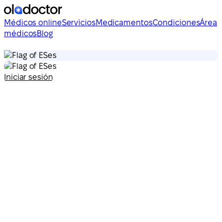
Médicos online
Servicios
Medicamentos
Condiciones
Área
médicos
Blog
es
es
Iniciar sesión