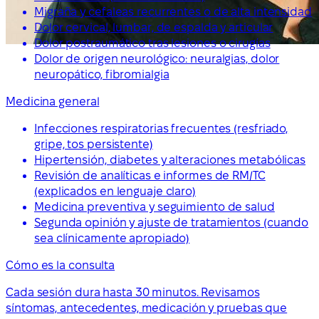
Migraña y cefaleas recurrentes o de alta intensidad
Dolor cervical, lumbar, de espalda y articular
Dolor postraumático tras lesiones o cirugías
Dolor de origen neurológico: neuralgias, dolor
neuropático, fibromialgia
Medicina general
Infecciones respiratorias frecuentes (resfriado,
gripe, tos persistente)
Hipertensión, diabetes y alteraciones metabólicas
Revisión de analíticas e informes de RM/TC
(explicados en lenguaje claro)
Medicina preventiva y seguimiento de salud
Segunda opinión y ajuste de tratamientos (cuando
sea clínicamente apropiado)
Cómo es la consulta
Cada sesión dura hasta 30 minutos. Revisamos
síntomas, antecedentes, medicación y pruebas que