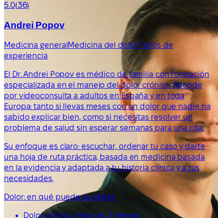
5.0
(36)
Andrei Popov
Medicina general
Medicina del dolor
7 años de
experiencia
El Dr. Andrei Popov es médico de familia con formación
especializada en el manejo del dolor crónico. Atiende
por videoconsulta a adultos en España y en toda
Europa: tanto si llevas meses con un dolor que nadie ha
sabido explicar bien, como si necesitas resolver un
problema de salud sin esperar semanas para una cita.
Su enfoque es claro: escuchar, ordenar tu caso y darte
una hoja de ruta práctica, basada en medicina basada
en la evidencia y adaptada a tu historia clínica y a tus
necesidades.
Dolor: en qué puede ayudarte
Dolor crónico (más de 3 meses)