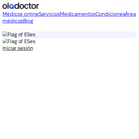
Médicos online
Servicios
Medicamentos
Condiciones
Área
médicos
Blog
es
es
Iniciar sesión