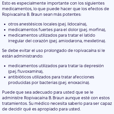
medicamentos fuertes para el dolor (p.ej. morfina),
medicamentos utilizados para tratar el latido
irregular del corazón (p.ej. amiodarona, mexiletina).
Se debe evitar el uso prolongado de ropivacaína si le
están administrando:
medicamentos utilizados para tratar la depresión
(p.ej. fluvoxamina),
antibióticos utilizados para tratar afecciones
producidas por bacterias (p.ej. enoxacina).
Puede que sea adecuado para usted que se le
administre Ropivacaína B. Braun aunque esté con estos
tratamientos. Su médico necesita saberlo para ser capaz
de decidir qué es apropiado para usted.
Embarazo y lactancia
Si está embarazada o en periodo de lactancia, cree que
podría estar embarazada o tiene intención de quedarse
embarazada, consulte a su médico antes de que le