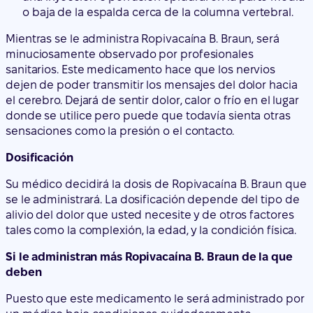
dejen de poder transmitir los mensajes del dolor hacia
el cerebro. Dejará de sentir dolor, calor o frío en el lugar
donde se utilice pero puede que todavía sienta otras
sensaciones como la presión o el contacto.
Dosificación
Su médico decidirá la dosis de Ropivacaína B. Braun que
se le administrará. La dosificación depende del tipo de
alivio del dolor que usted necesite y de otros factores
tales como la complexión, la edad, y la condición física.
Si le administran más Ropivacaína B. Braun de la que
deben
Puesto que este medicamento le será administrado por
un médico bajo condiciones cuidadosamente
controladas, es improbable que se le administre una
dosis más alta o se le deje de administrar una dosis.
Los efectos secundarios graves por recibir demasiada
Ropivacaína B. Braun requieren un tratamiento especial.