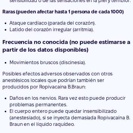
Frecuencia no conocida (no puede estimarse a
partir de los datos disponibles)
Movimientos bruscos (discinesia).
Posibles efectos adversos observados con otros
anestésicos locales que podrían también ser
producidos por Ropivacaína B.
Braun:
Daños en los nervios. Rara vez esto puede producir
problemas permanentes.
El cuerpo entero puede quedar insensibilizado
(anestesiado), si se inyecta demasiada Ropivacaína B.
Braun en el líquido raquídeo.
Niños
En lactantes y niños, los efectos adversos son los
mismos que en adultos excepto la presión arterial baja,
que ocurre con menor frecuencia en lactantes y niños