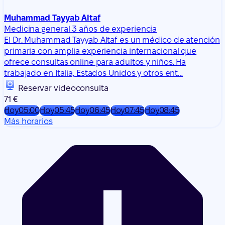
ofrece consultas online para adultos y niños. Ha
trabajado en Italia, Estados Unidos y otros ent…
Reservar videoconsulta
71 €
Hoy
05:00
Hoy
05:45
Hoy
06:45
Hoy
07:45
Hoy
08:45
Más horarios