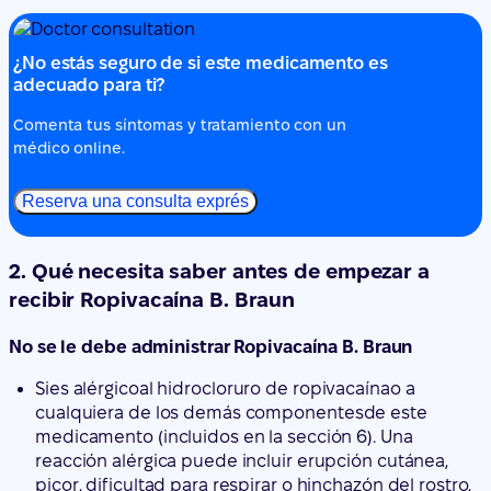
Comenta tus síntomas y tratamiento con un
médico online.
Reserva una consulta exprés
2. Qué necesita saber antes de empezar a
recibir Ropivacaína B. Braun
No se le debe administrar Ropivacaína B. Braun
Si
es
alérgico
al
hidrocloruro de ropivacaína
o
a
cualquiera de los demás componentes
de este
medicamento (incluidos en la sección 6). Una
reacción alérgica puede incluir erupción cutánea,
picor, dificultad para respirar o hinchazón del rostro,
labios, garganta o lengua.
Si es alérgico a cualquier otro anestésico local de la
misma clase (p.ej. lidocaína o bupivacaína).
Para inyección en un vaso sanguíneo para
insensibilizar una zona específica de su cuerpo, o en