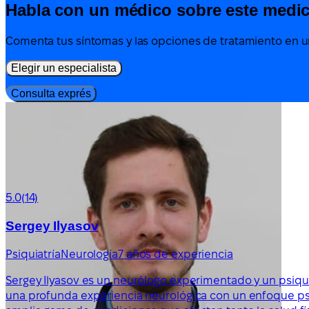
Habla con un médico sobre este medi
Comenta tus síntomas y las opciones de tratamiento en un
Elegir un especialista
Consulta exprés
5.0
(14)
Sergey Ilyasov
Psiquiatría
Neurología
7 años de experiencia
Sergey Ilyasov es un neurólogo experimentado y un psiqu
una profunda experiencia neurológica con un enfoque psiq