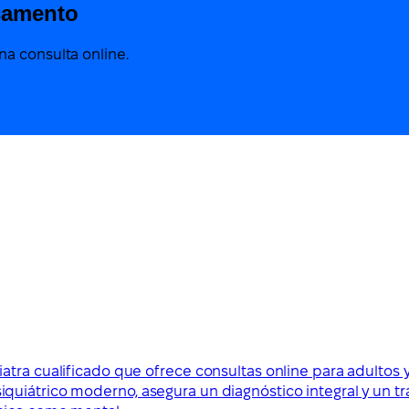
camento
a consulta online.
iatra cualificado que ofrece consultas online para adulto
uiátrico moderno, asegura un diagnóstico integral y un tr