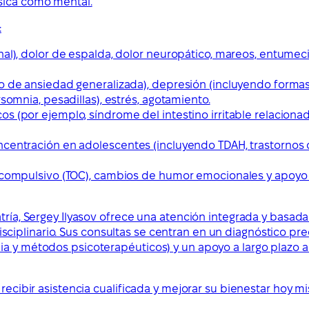
ísica como mental.
:
nal), dolor de espalda, dolor neuropático, mareos, entumec
 de ansiedad generalizada), depresión (incluyendo formas a
somnia, pesadillas), estrés, agotamiento.
 (por ejemplo, síndrome del intestino irritable relacionado
centración en adolescentes (incluyendo TDAH, trastornos de
o-compulsivo (TOC), cambios de humor emocionales y apoyo p
tría, Sergey Ilyasov ofrece una atención integrada y basada
plinario. Sus consultas se centran en un diagnóstico preci
pia y métodos psicoterapéuticos) y un apoyo a largo plazo
 recibir asistencia cualificada y mejorar su bienestar hoy m