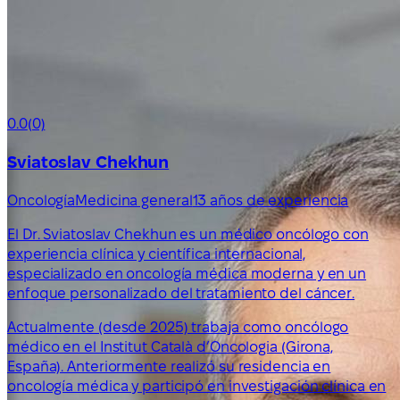
0.0
(0)
Sviatoslav Chekhun
Oncología
Medicina general
13 años de experiencia
El Dr. Sviatoslav Chekhun es un médico oncólogo con
experiencia clínica y científica internacional,
especializado en oncología médica moderna y en un
enfoque personalizado del tratamiento del cáncer.
Actualmente (desde 2025) trabaja como oncólogo
médico en el Institut Català d’Oncologia (Girona,
España). Anteriormente realizó su residencia en
oncología médica y participó en investigación clínica en