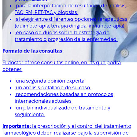
para la interpretación de resultados de análisis,
TAC, RM, PET-TAC y biopsias
al elegir entre diferentes opciones terapéuticas
(quimioterapia, terapia dirigida, inmunoterapia)
en caso de dudas sobre la estrategia de
tratamiento o progresión de la enfermedad
Formato de las consultas
El doctor ofrece consultas online, en las que podrá
obtener:
una segunda opinión experta
un análisis detallado de su caso
recomendaciones basadas en protocolos
internacionales actuales
un plan individualizado de tratamiento y
seguimiento
Importante:
la prescripción y el control del tratamiento
farmacológico deben realizarse bajo la supervisión de