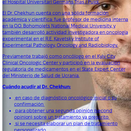
el Hospital Universitari Germans Trias i Pujol.
El Dr. Chekhun cuenta con una sólida formación
académica y científica: fue profesor de medicina interna
en la O.O. Bohomolets National Medical University, y
también desarrolló actividad investigadora en oncología
experimental en el R.E. Kavetsky Institute of
Experimental Pathology, Oncology and Radiobiology.
Previamente trabajó como oncólogo en el Kyiv City
Clinical Oncologic Center y participó en la evaluación
regulatoria de medicamentos en el State Expert Center
del Ministerio de Salud de Ucrania.
Cuándo acudir al Dr. Chekhun:
en caso de diagnóstico oncológico inicial o su
confirmación
para obtener una segunda opinión (second
opinion) sobre un tratamiento ya prescrito
si se necesita elaborar un plan de tratamiento
personalizado