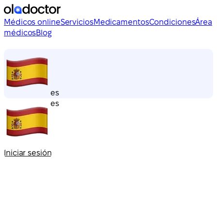
Médicos online
Servicios
Medicamentos
Condiciones
Área
médicos
Blog
es
es
Iniciar sesión