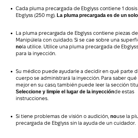
Cada pluma precargada de Ebglyss contiene 1 dosis
Ebglyss (250 mg).
La pluma precargada es de un sol
La pluma precargada de Ebglyss contiene piezas de 
Manipúlela con cuidado. Si se cae sobre una superfi
no
la utilice. Utilice una pluma precargada de Ebgly
para la inyección.
Su médico puede ayudarle a decidir en qué parte d
cuerpo se administrará la inyección. Para saber qué
mejor en su caso, también puede leer la sección tit
Seleccione y limpie el lugar de la inyección
de estas
instrucciones.
Si tiene problemas de visión o audición,
no
use la p
precargada de Ebglyss sin la ayuda de un cuidador.