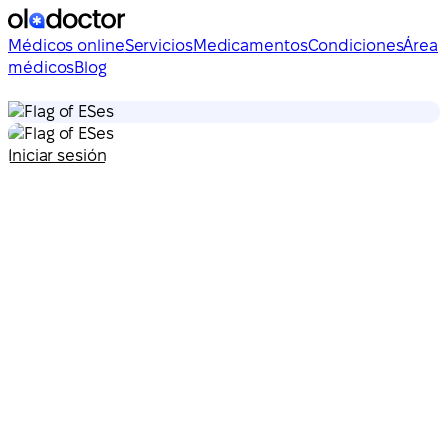
Médicos online
Servicios
Medicamentos
Condiciones
Área
médicos
Blog
es
es
Iniciar sesión