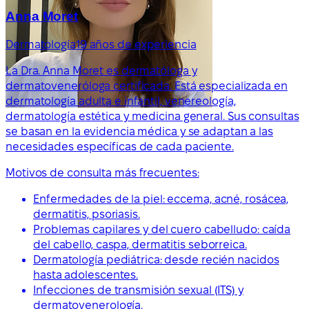
Anna Moret
Dermatología
19 años de experiencia
La Dra. Anna Moret es dermatóloga y
dermatoveneróloga certificada. Está especializada en
dermatología adulta e infantil, venereología,
dermatología estética y medicina general. Sus consultas
se basan en la evidencia médica y se adaptan a las
necesidades específicas de cada paciente.
Motivos de consulta más frecuentes:
Enfermedades de la piel: eccema, acné, rosácea,
dermatitis, psoriasis.
Problemas capilares y del cuero cabelludo: caída
del cabello, caspa, dermatitis seborreica.
Dermatología pediátrica: desde recién nacidos
hasta adolescentes.
Infecciones de transmisión sexual (ITS) y
dermatovenerología.