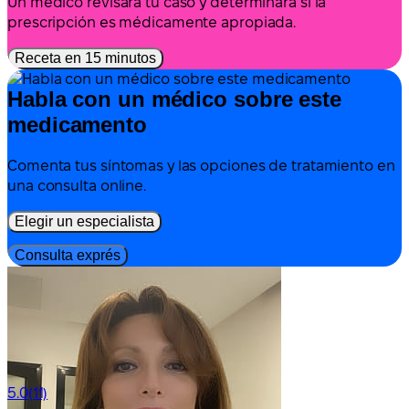
Un médico revisará tu caso y determinará si la
prescripción es médicamente apropiada.
Receta en 15 minutos
Habla con un médico sobre este
medicamento
Comenta tus síntomas y las opciones de tratamiento en
una consulta online.
Elegir un especialista
Consulta exprés
5.0
(11)