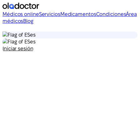
Médicos online
Servicios
Medicamentos
Condiciones
Área
médicos
Blog
es
es
Iniciar sesión