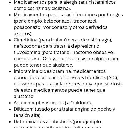
Medicamentos para la alergia (antihistamínicos
como cetirizina y ciclizina).
Medicamentos para tratar infecciones por hongos
(por ejemplo, ketoconazol, itraconazol,
posaconazol, voriconazol y otros derivados
azoicos).
Cimetidina (para tratar úlceras de estómago),
nefazodona (para tratar la depresión) o
fluvoxamina (para tratar el Trastorno obsesivo-
compulsivo, TOC), ya que su dosis de alprazolam
puede tener que ajustarse.
Imipramina o desipramina, medicamentos
conocidos como antidepresivos tricíclicos (ATC),
utilizados para tratar la depresión, ya que su dosis
de estos medicamentos puede tener que
ajustarse.
Anticonceptivos orales (la “píldora”).
Diltiazem (usado para tratar angina de pecho y
tensión alta).
Determinados antibióticos (por ejemplo,
eritromicina, claritromicina, telitromicina,