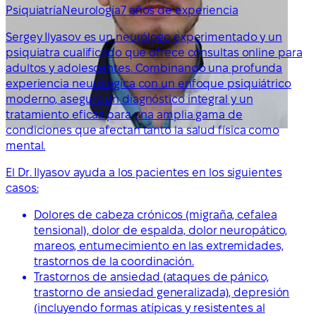
Psiquiatría
Neurología
7 años de experiencia
Sergey Ilyasov es un neurólogo experimentado y un
psiquiatra cualificado que ofrece consultas online para
adultos y adolescentes. Combinando una profunda
experiencia neurológica con un enfoque psiquiátrico
moderno, asegura un diagnóstico integral y un
tratamiento eficaz para una amplia gama de
condiciones que afectan tanto la salud física como
mental.
El Dr. Ilyasov ayuda a los pacientes en los siguientes
casos:
Dolores de cabeza crónicos (migraña, cefalea
tensional), dolor de espalda, dolor neuropático,
mareos, entumecimiento en las extremidades,
trastornos de la coordinación.
Trastornos de ansiedad (ataques de pánico,
trastorno de ansiedad generalizada), depresión
(incluyendo formas atípicas y resistentes al