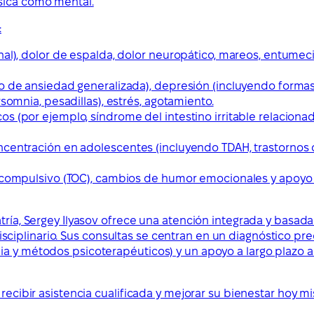
ísica como mental.
:
nal), dolor de espalda, dolor neuropático, mareos, entumec
 de ansiedad generalizada), depresión (incluyendo formas a
somnia, pesadillas), estrés, agotamiento.
 (por ejemplo, síndrome del intestino irritable relacionado
centración en adolescentes (incluyendo TDAH, trastornos de
o-compulsivo (TOC), cambios de humor emocionales y apoyo p
tría, Sergey Ilyasov ofrece una atención integrada y basada
plinario. Sus consultas se centran en un diagnóstico preci
pia y métodos psicoterapéuticos) y un apoyo a largo plazo
 recibir asistencia cualificada y mejorar su bienestar hoy m