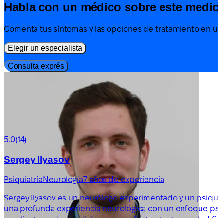
Habla con un médico sobre este medi
Comenta tus síntomas y las opciones de tratamiento en un
Elegir un especialista
Consulta exprés
5.0
(14)
Sergey Ilyasov
Psiquiatría
Neurología
7 años de experiencia
Sergey Ilyasov es un neurólogo experimentado y un psiqu
una profunda experiencia neurológica con un enfoque psiq