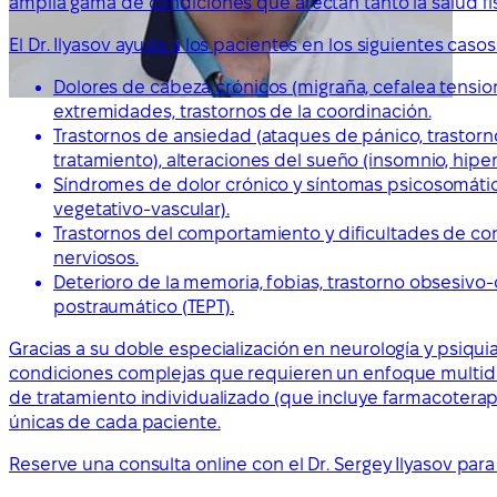
amplia gama de condiciones que afectan tanto la salud f
El Dr. Ilyasov ayuda a los pacientes en los siguientes casos
Dolores de cabeza crónicos (migraña, cefalea tensio
extremidades, trastornos de la coordinación.
Trastornos de ansiedad (ataques de pánico, trastorno
tratamiento), alteraciones del sueño (insomnio, hiper
Síndromes de dolor crónico y síntomas psicosomáticos
vegetativo-vascular).
Trastornos del comportamiento y dificultades de con
nerviosos.
Deterioro de la memoria, fobias, trastorno obsesiv
postraumático (TEPT).
Gracias a su doble especialización en neurología y psiquia
condiciones complejas que requieren un enfoque multidisci
de tratamiento individualizado (que incluye farmacotera
únicas de cada paciente.
Reserve una consulta online con el Dr. Sergey Ilyasov para