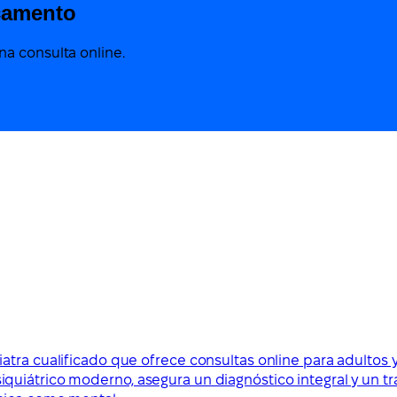
camento
a consulta online.
iatra cualificado que ofrece consultas online para adulto
uiátrico moderno, asegura un diagnóstico integral y un tr